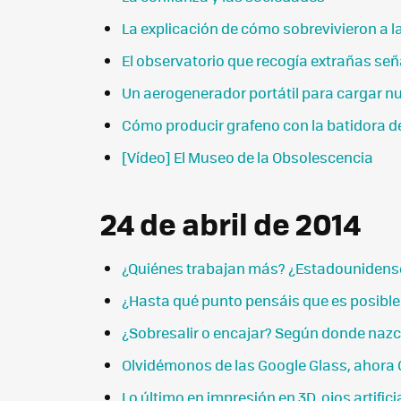
La explicación de cómo sobrevivieron a la
El observatorio que recogía extrañas señ
Un aerogenerador portátil para cargar n
Cómo producir grafeno con la batidora d
[Vídeo] El Museo de la Obsolescencia
24 de abril de 2014
¿Quiénes trabajan más? ¿Estadounidens
¿Hasta qué punto pensáis que es posible 
¿Sobresalir o encajar? Según donde naz
Olvidémonos de las Google Glass, ahora 
Lo último en impresión en 3D, ojos artifi