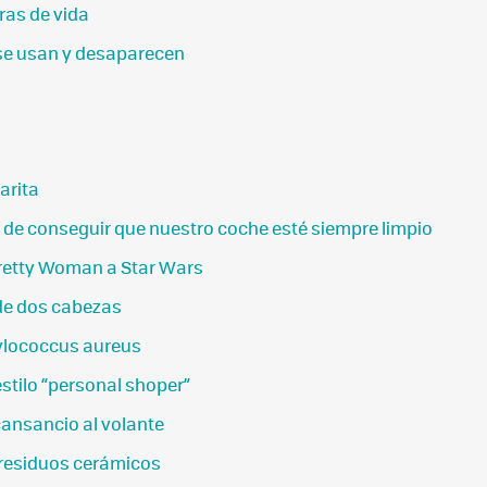
ras de vida
 se usan y desaparecen
arita
de conseguir que nuestro coche esté siempre limpio
Pretty Woman a Star Wars
de dos cabezas
ylococcus aureus
stilo “personal shoper”
cansancio al volante
 residuos cerámicos