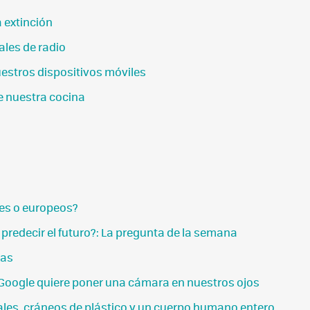
 extinción
ales de radio
uestros dispositivos móviles
e nuestra cocina
es o europeos?
predecir el futuro?: La pregunta de la semana
cas
Google quiere poner una cámara en nuestros ojos
ciales, cráneos de plástico y un cuerpo humano entero