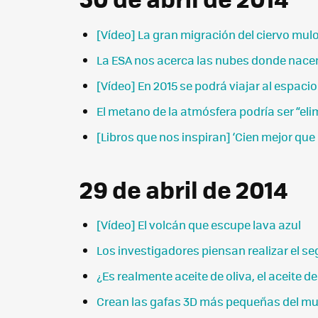
[Vídeo] La gran migración del ciervo mul
La ESA nos acerca las nubes donde nacen 
[Vídeo] En 2015 se podrá viajar al espaci
El metano de la atmósfera podría ser “el
[Libros que nos inspiran] ‘Cien mejor qu
29 de abril de 2014
[Vídeo] El volcán que escupe lava azul
Los investigadores piensan realizar el s
¿Es realmente aceite de oliva, el aceite
Crean las gafas 3D más pequeñas del mundo