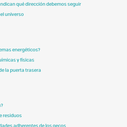
 indican qué dirección debemos seguir
el universo
blemas energéticos?
ímicas y físicas
de la puerta trasera
a?
de residuos
dades adherentes de los gecos