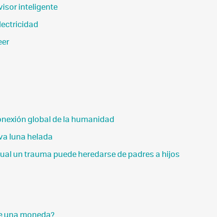
isor inteligente
lectricidad
eer
conexión global de la humanidad
va luna helada
 cual un trauma puede heredarse de padres a hijos
 de una moneda?