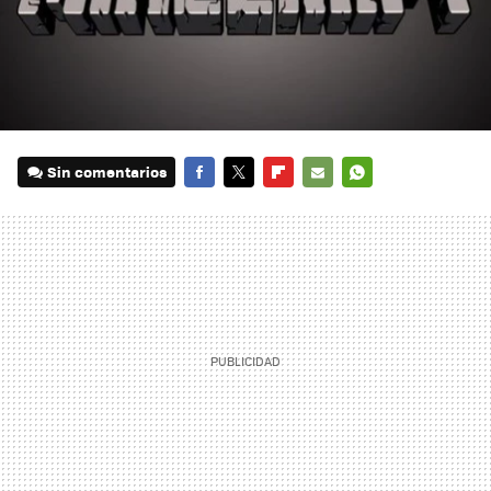
Sin comentarios
FACEBOOK
TWITTER
FLIPBOARD
E-
WHATSAPP
MAIL