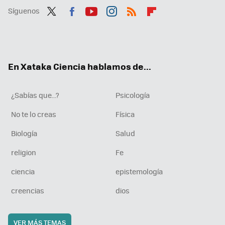
Síguenos
Twit
Fac
You
Inst
RSS
Flip
ter
ebo
tub
agr
boa
ok
e
am
rd
En Xataka Ciencia hablamos de...
¿Sabías que...?
Psicología
No te lo creas
Física
Biología
Salud
religion
Fe
ciencia
epistemología
creencias
dios
VER MÁS TEMAS