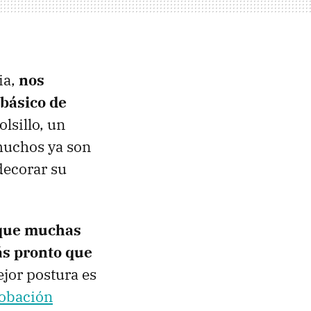
ia,
nos
básico de
lsillo, un
 muchos ya son
decorar su
que muchas
ás pronto que
ejor postura es
robación