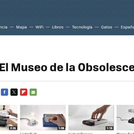
ncia
Mapa
WiFi
Libros
Tecnología
Gatos
Españ
 El Museo de la Obsolesc
FACEBOOK
TWITTER
FLIPBOARD
E-
MAIL