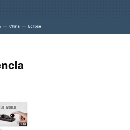
a
China
Eclipse
encia