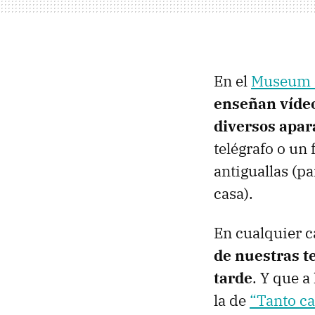
En el
Museum o
enseñan vídeo
diversos apar
telégrafo o un
antiguallas (
casa).
En cualquier c
de nuestras t
tarde
. Y que a
la de
“Tanto c