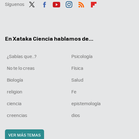
Síguenos
Twit
Fac
You
Inst
RSS
Flip
ter
ebo
tub
agr
boa
ok
e
am
rd
En Xataka Ciencia hablamos de...
¿Sabías que...?
Psicología
No te lo creas
Física
Biología
Salud
religion
Fe
ciencia
epistemología
creencias
dios
VER MÁS TEMAS