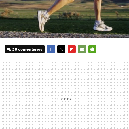
29 comentarios
FACEBOOK
TWITTER
FLIPBOARD
E-
WHATSAPP
MAIL