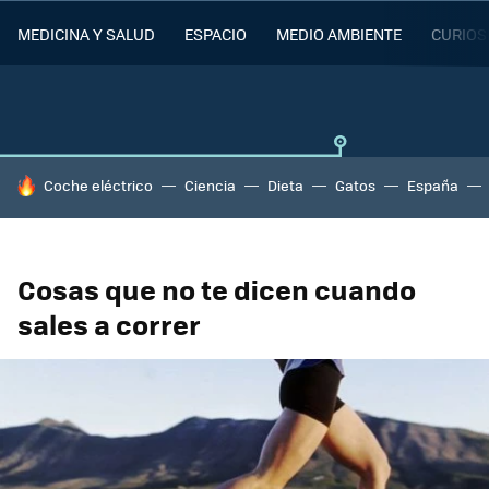
MEDICINA Y SALUD
ESPACIO
MEDIO AMBIENTE
CURIOS
HOY SE HABLA DE
Coche eléctrico
Ciencia
Dieta
Gatos
España
Cosas que no te dicen cuando
sales a correr