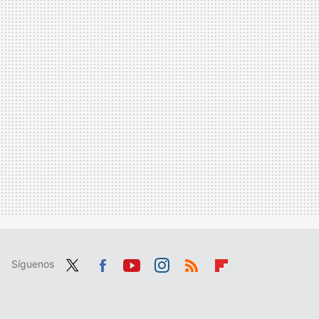
Síguenos
Twit
Fac
You
Inst
RSS
Flip
ter
ebo
tub
agr
boa