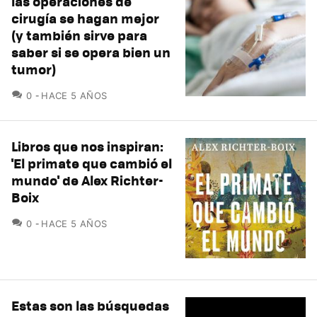
las operaciones de
cirugía se hagan mejor
(y también sirve para
saber si se opera bien un
tumor)
COMENTARIOS
0
HACE 5 AÑOS
Libros que nos inspiran:
'El primate que cambió el
mundo' de Alex Richter-
Boix
COMENTARIOS
0
HACE 5 AÑOS
Estas son las búsquedas