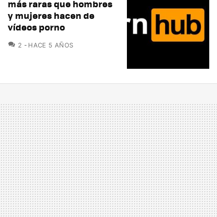
más raras que hombres
y mujeres hacen de
vídeos porno
COMENTARIOS
2
HACE 5 AÑOS