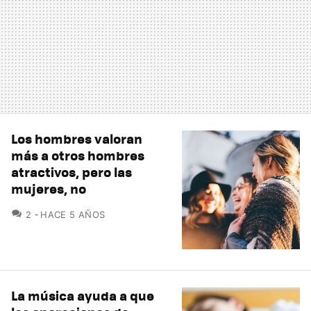
Los hombres valoran
más a otros hombres
atractivos, pero las
mujeres, no
COMENTARIOS
2
HACE 5 AÑOS
La música ayuda a que