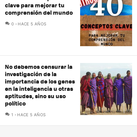
clave para mejorar tu
comprensión del mundo
COMENTARIOS
0
HACE 5 AÑOS
No debemos censurar la
investigación de la
importancia de los genes
en la inteligencia u otras
aptitudes, sino su uso
político
COMENTARIOS
1
HACE 5 AÑOS