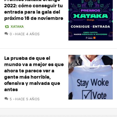
2022: cómo conseguir tu
entrada para la gala del
próximo 16 de noviembre
XATAKA
COMENTARIOS
0
HACE 4 AÑOS
La prueba de que el
mundo va a mejor es que
ahora te parece ver a
gente más horrible,
ofensiva y malvada que
antes
COMENTARIOS
5
HACE 5 AÑOS