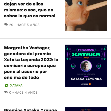
dejan ver de ellos
mismos: o sea, que no
sabes lo que es normal
COMENTARIOS
29
HACE 5 AÑOS
Margrethe Vestager,
ganadora del premio
Xataka Leyenda 2022: la
comisaria europea que
pone al usuario por
encima de todo
XATAKA
COMENTARIOS
0
HACE 4 AÑOS
Premios Xataka Orange