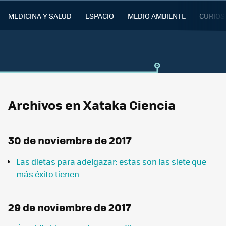
MEDICINA Y SALUD
ESPACIO
MEDIO AMBIENTE
CURIOS
Archivos en Xataka Ciencia
30 de noviembre de 2017
Las dietas para adelgazar: estas son las siete que
más éxito tienen
29 de noviembre de 2017