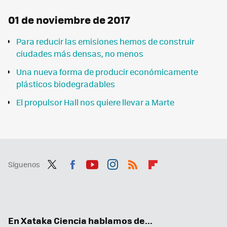
01 de noviembre de 2017
Para reducir las emisiones hemos de construir
ciudades más densas, no menos
Una nueva forma de producir económicamente
plásticos biodegradables
El propulsor Hall nos quiere llevar a Marte
Síguenos
Twit
Fac
You
Inst
RSS
Flip
ter
ebo
tub
agr
boa
ok
e
am
rd
En Xataka Ciencia hablamos de...