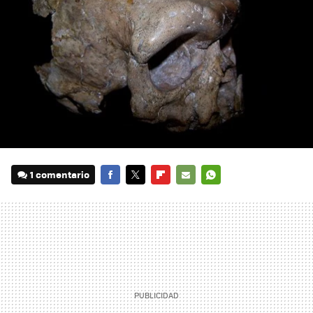
1 comentario
FACEBOOK
TWITTER
FLIPBOARD
E-
WHATSAPP
MAIL