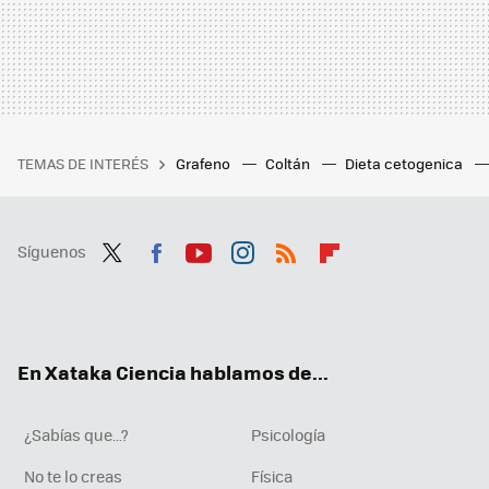
TEMAS DE INTERÉS
Grafeno
Coltán
Dieta cetogenica
Síguenos
Twit
Fac
You
Inst
RSS
Flip
ter
ebo
tub
agr
boa
ok
e
am
rd
En Xataka Ciencia hablamos de...
¿Sabías que...?
Psicología
No te lo creas
Física