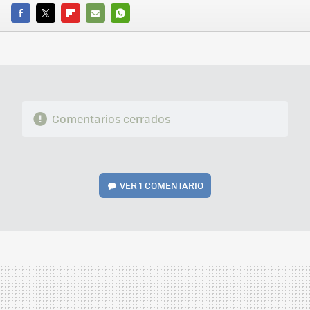
FACEBOOK
TWITTER
FLIPBOARD
E-
WHATSAPP
MAIL
Comentarios cerrados
VER
1 COMENTARIO