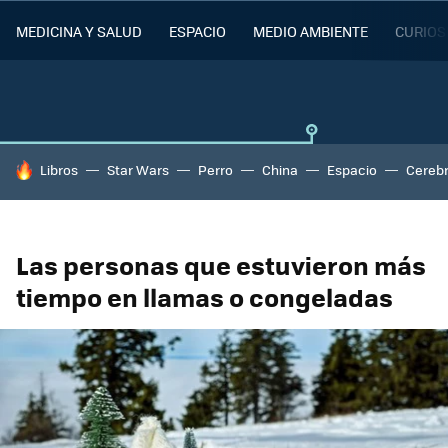
MEDICINA Y SALUD
ESPACIO
MEDIO AMBIENTE
CURIOS
HOY SE HABLA DE
Libros
Star Wars
Perro
China
Espacio
Cereb
Las personas que estuvieron más
tiempo en llamas o congeladas