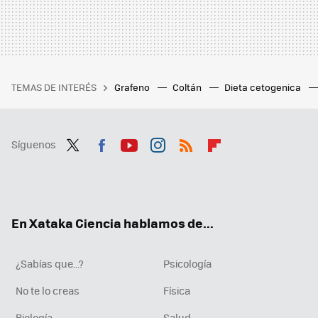
TEMAS DE INTERÉS
Grafeno
Coltán
Dieta cetogenica
Síguenos
Twit
Fac
You
Inst
RSS
Flip
ter
ebo
tub
agr
boa
ok
e
am
rd
En Xataka Ciencia hablamos de...
¿Sabías que...?
Psicología
No te lo creas
Física
Biología
Salud