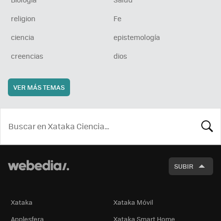
religion
Fe
ciencia
epistemología
creencias
dios
VER MÁS TEMAS
BUSCA
SUBIR
Xataka
Xataka Móvil
Applesfera
Xataka Smart Home