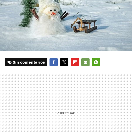
Sin comentarios
FACEBOOK
TWITTER
FLIPBOARD
E-
WHATSAPP
MAIL