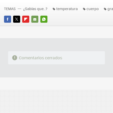
TEMAS
¿Sabías que...?
temperatura
cuerpo
gr
FACEBOOK
TWITTER
FLIPBOARD
E-
WHATSAPP
MAIL
Comentarios cerrados