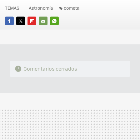
TEMAS
Astronomía
cometa
FACEBOOK
TWITTER
FLIPBOARD
E-
WHATSAPP
MAIL
Comentarios cerrados