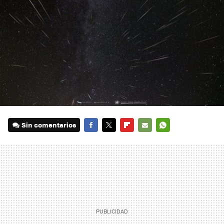
Sin comentarios
FACEBOOK
TWITTER
FLIPBOARD
E-
WHATSAPP
MAIL