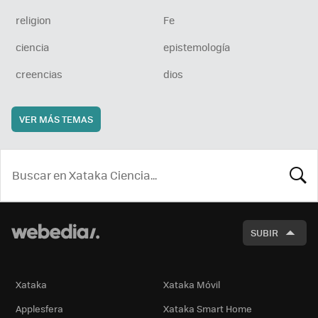
religion
Fe
ciencia
epistemología
creencias
dios
VER MÁS TEMAS
BUSCA
SUBIR
Xataka
Xataka Móvil
Applesfera
Xataka Smart Home