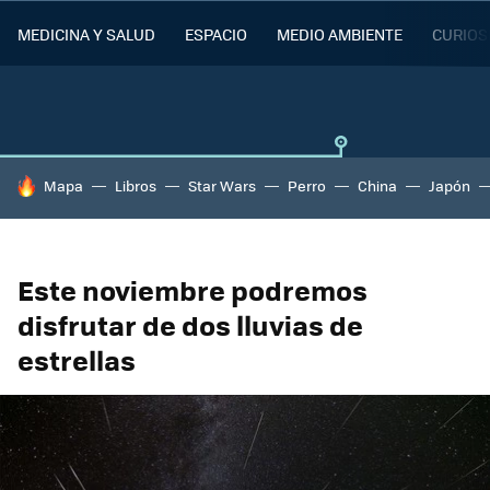
MEDICINA Y SALUD
ESPACIO
MEDIO AMBIENTE
CURIOS
HOY SE HABLA DE
Mapa
Libros
Star Wars
Perro
China
Japón
Este noviembre podremos
disfrutar de dos lluvias de
estrellas