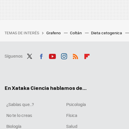
TEMAS DE INTERÉS
Grafeno
Coltán
Dieta cetogenica
Síguenos
Twit
Fac
You
Inst
RSS
Flip
ter
ebo
tub
agr
boa
ok
e
am
rd
En Xataka Ciencia hablamos de...
¿Sabías que...?
Psicología
No te lo creas
Física
Biología
Salud