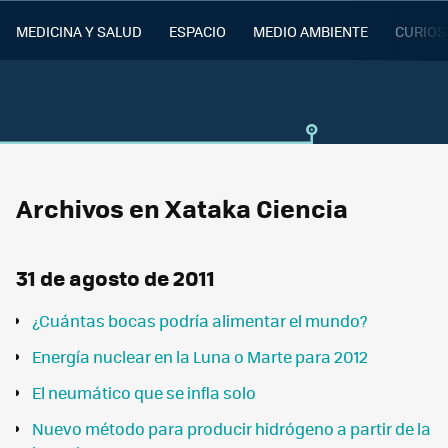
MEDICINA Y SALUD
ESPACIO
MEDIO AMBIENTE
CURIOS
Archivos en Xataka Ciencia
31 de agosto de 2011
¿Cuántas bocas podría alimentar el mundo?
Energía nuclear en la Luna o Marte para 2012
El neumático que se infla solo
Nuevo método para producir hidrógeno a partir de la