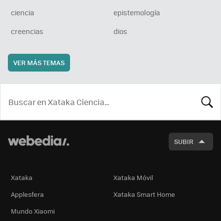
ciencia
epistemología
creencias
dios
VER MÁS TEMAS
BUSCA
SUBIR
Xataka
Xataka Móvil
Applesfera
Xataka Smart Home
Mundo Xiaomi