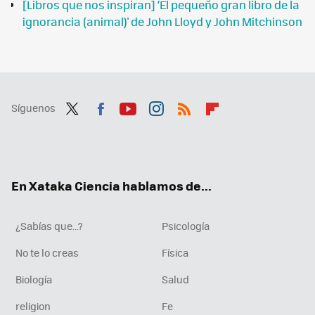
[Libros que nos inspiran] ‘El pequeño gran libro de la
ignorancia (animal)' de John Lloyd y John Mitchinson
Síguenos
Twit
Fac
You
Inst
RSS
Flip
ter
ebo
tub
agr
boa
ok
e
am
rd
En Xataka Ciencia hablamos de...
¿Sabías que...?
Psicología
No te lo creas
Física
Biología
Salud
religion
Fe