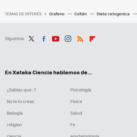
TEMAS DE INTERÉS
Grafeno
Coltán
Dieta cetogenica
Síguenos
Twit
Fac
You
Inst
RSS
Flip
ter
ebo
tub
agr
boa
ok
e
am
rd
En Xataka Ciencia hablamos de...
¿Sabías que...?
Psicología
No te lo creas
Física
Biología
Salud
religion
Fe
ciencia
epistemología