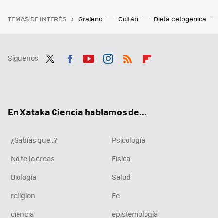
TEMAS DE INTERÉS
Grafeno
Coltán
Dieta cetogenica
Síguenos
Twit
Fac
You
Inst
RSS
Flip
ter
ebo
tub
agr
boa
ok
e
am
rd
En Xataka Ciencia hablamos de...
¿Sabías que...?
Psicología
No te lo creas
Física
Biología
Salud
religion
Fe
ciencia
epistemología