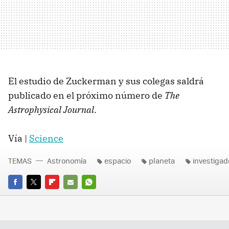
El estudio de Zuckerman y sus colegas saldrá
publicado en el próximo número de
The
Astrophysical Journal
.
Vía |
Science
TEMAS
Astronomía
espacio
planeta
investigad
FACEBOOK
TWITTER
FLIPBOARD
E-
WHATSAPP
MAIL