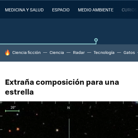
MEDICINA Y SALUD
ESPACIO
MEDIO AMBIENTE
CURIOS
HOY SE HABLA DE
Ciencia ficción
Ciencia
Radar
Tecnología
Gatos
Extraña composición para una
estrella