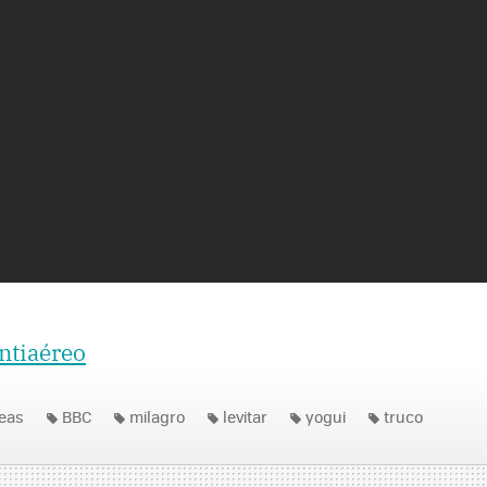
ntiaéreo
reas
BBC
milagro
levitar
yogui
truco