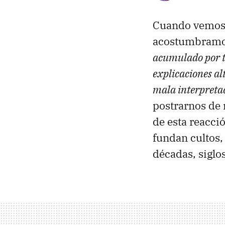
Cuando vemos u
acostumbramo
acumulado por to
explicaciones al
mala interpretac
postrarnos de 
de esta reacci
fundan cultos,
décadas, siglo