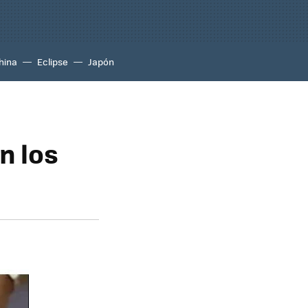
hina
Eclipse
Japón
n los