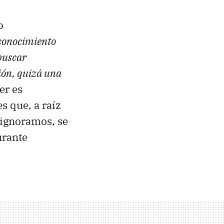
o
e conocimiento
 buscar
ción, quizá una
er es
es que, a raíz
 ignoramos, se
urante