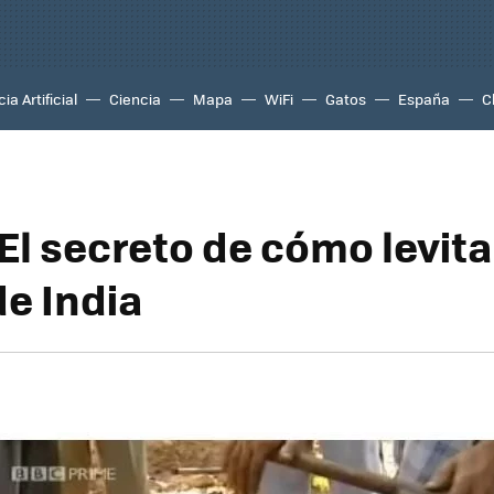
ia Artificial
Ciencia
Mapa
WiFi
Gatos
España
C
El secreto de cómo levita
de India