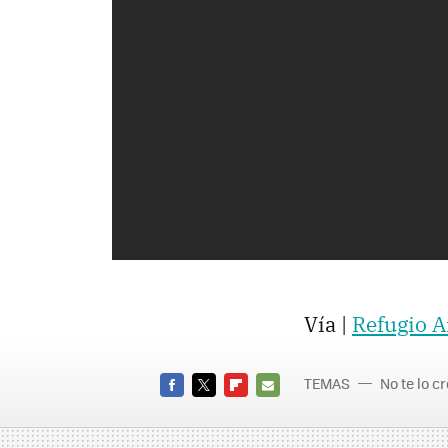
Vía |
Refugio A
TEMAS
No te lo c
FACEBOOK
TWITTER
FLIPBOARD
E-
MAIL