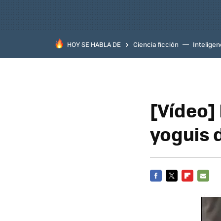
HOY SE HABLA DE
Ciencia ficción
Inteligenc
[Vídeo] 
yoguis 
FACEBOOK
TWITTER
FLIPBOARD
E-
MAIL