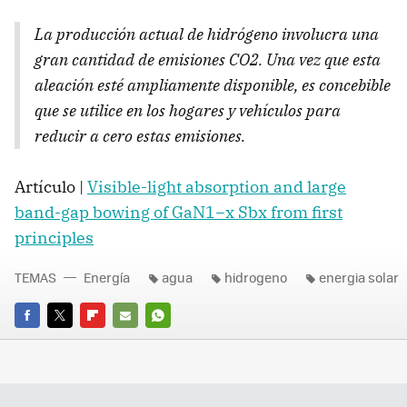
La producción actual de hidrógeno involucra una
gran cantidad de emisiones CO2. Una vez que esta
aleación esté ampliamente disponible, es concebible
que se utilice en los hogares y vehículos para
reducir a cero estas emisiones.
Artículo |
Visible-light absorption and large
band-gap bowing of GaN1−x Sbx from ﬁrst
principles
TEMAS
Energía
agua
hidrogeno
energia solar
FACEBOOK
TWITTER
FLIPBOARD
E-
WHATSAPP
MAIL