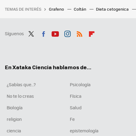
TEMAS DE INTERÉS
Grafeno
Coltán
Dieta cetogenica
Síguenos
Twit
Fac
You
Inst
RSS
Flip
ter
ebo
tub
agr
boa
ok
e
am
rd
En Xataka Ciencia hablamos de...
¿Sabías que...?
Psicología
No te lo creas
Física
Biología
Salud
religion
Fe
ciencia
epistemología