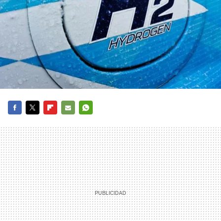
FACEBOOK
TWITTER
FLIPBOARD
E-
WHATSAPP
MAIL