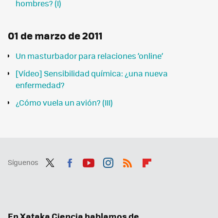
hombres? (I)
01 de marzo de 2011
Un masturbador para relaciones ‘online’
[Vídeo] Sensibilidad química: ¿una nueva
enfermedad?
¿Cómo vuela un avión? (III)
Síguenos
Twit
Fac
You
Inst
RSS
Flip
ter
ebo
tub
agr
boa
ok
e
am
rd
En Xataka Ciencia hablamos de...