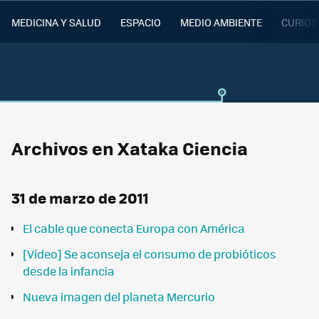
MEDICINA Y SALUD
ESPACIO
MEDIO AMBIENTE
CURIOS
Archivos en Xataka Ciencia
31 de marzo de 2011
El cable que conecta Europa con América
[Vídeo] Se aconseja el consumo de probióticos
desde la infancia
Nueva imagen del planeta Mercurio