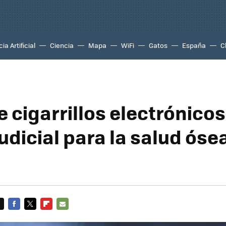
ia Artificial
Ciencia
Mapa
WiFi
Gatos
España
C
e cigarrillos electrónico
udicial para la salud óse
FACEBOOK
TWITTER
FLIPBOARD
E-