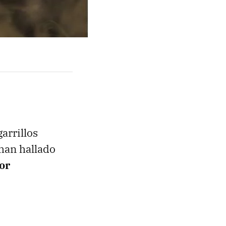
arrillos
 han hallado
or