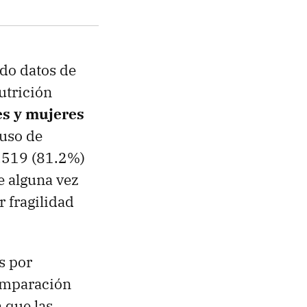
ndo datos de
utrición
s y mujeres
 uso de
4.519 (81.2%)
e alguna vez
r fragilidad
s por
comparación
 que las