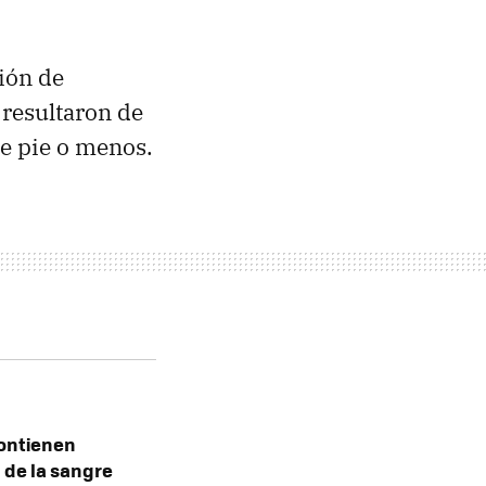
ión de
resultaron de
e pie o menos.
contienen
 de la sangre