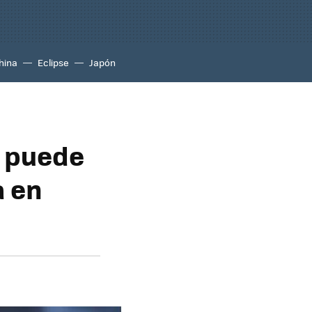
hina
Eclipse
Japón
s puede
a en