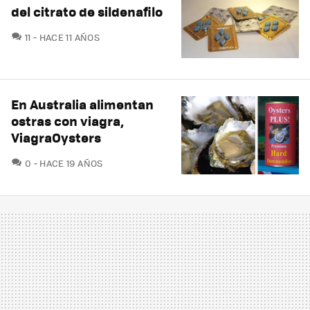
del citrato de sildenafilo
COMENTARIOS
11
HACE 11 AÑOS
En Australia alimentan
ostras con viagra,
ViagraOysters
COMENTARIOS
0
HACE 19 AÑOS