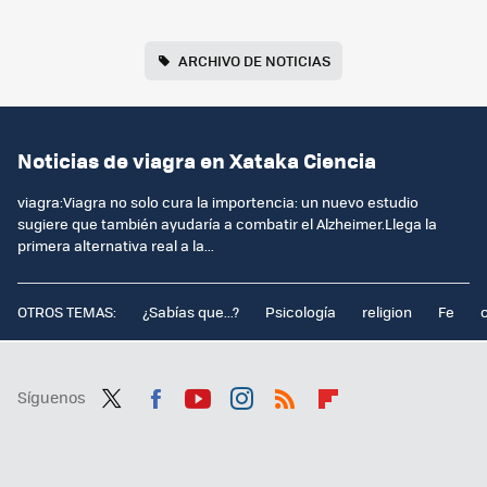
ARCHIVO DE NOTICIAS
Noticias de viagra en Xataka Ciencia
viagra:Viagra no solo cura la importencia: un nuevo estudio
sugiere que también ayudaría a combatir el Alzheimer.Llega la
primera alternativa real a la...
OTROS TEMAS:
¿Sabías que...?
Psicología
religion
Fe
Síguenos
Twit
Fac
You
Inst
RSS
Flip
ter
ebo
tub
agr
boa