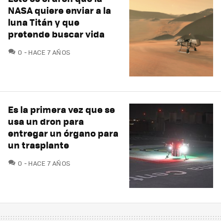
NASA quiere enviar a la
luna Titán y que
pretende buscar vida
COMENTARIOS
0
HACE 7 AÑOS
Es la primera vez que se
usa un dron para
entregar un órgano para
un trasplante
COMENTARIOS
0
HACE 7 AÑOS