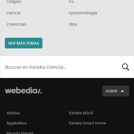
religion
Fe
ciencia
epistemología
creencias
dios
VER MÁS TEMAS
BUSCA
SUBIR
Xataka
Xataka Móvil
Applesfera
Xataka Smart Home
Mundo Xiaomi