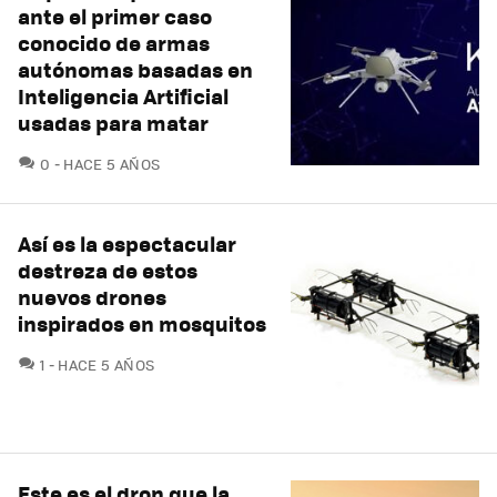
ante el primer caso
conocido de armas
autónomas basadas en
Inteligencia Artificial
usadas para matar
COMENTARIOS
0
HACE 5 AÑOS
Así es la espectacular
destreza de estos
nuevos drones
inspirados en mosquitos
COMENTARIOS
1
HACE 5 AÑOS
Este es el dron que la