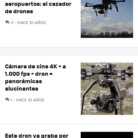
aeropuertos: el cazador
de drones
COMENTARIOS
0
HACE 10 AÑOS
Cámara de cine 4K + a
1.000 fps + dron =
panorámicas
alucinantes
COMENTARIOS
1
HACE 10 AÑOS
Este dron ya graba por