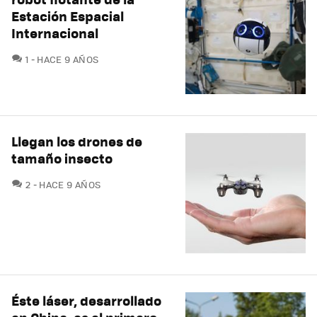
Estación Espacial
Internacional
COMENTARIOS
1
HACE 9 AÑOS
Llegan los drones de
tamaño insecto
COMENTARIOS
2
HACE 9 AÑOS
Éste láser, desarrollado