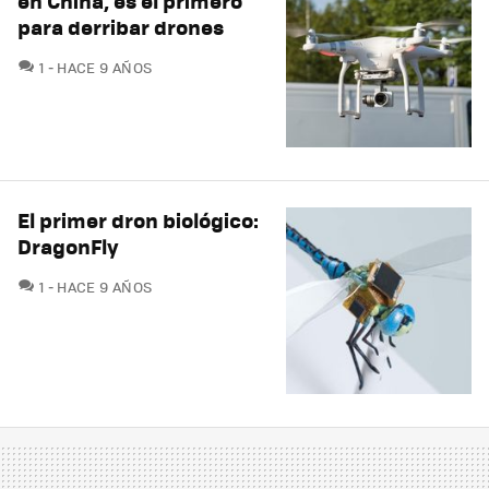
en China, es el primero
para derribar drones
COMENTARIOS
1
HACE 9 AÑOS
El primer dron biológico:
DragonFly
COMENTARIOS
1
HACE 9 AÑOS