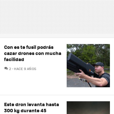
Con es te fusil podrás
cazar drones con mucha
facilidad
COMENTARIOS
2
HACE 9 AÑOS
Este dron levanta hasta
300 kg durante 45