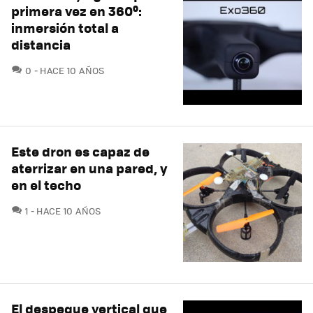
primera vez en 360º:
inmersión total a
distancia
COMENTARIOS
0
HACE 10 AÑOS
Este dron es capaz de
aterrizar en una pared, y
en el techo
COMENTARIOS
1
HACE 10 AÑOS
El despegue vertical que