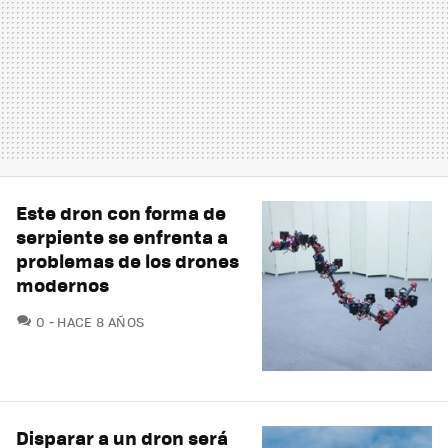
Este dron con forma de
serpiente se enfrenta a
problemas de los drones
modernos
COMENTARIOS
0
HACE 8 AÑOS
Disparar a un dron será