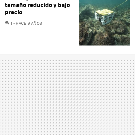
tamaño reducido y bajo
precio
COMENTARIOS
1
HACE 9 AÑOS