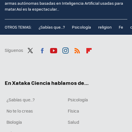
armas autónomas basadas en Inteligencia Artificial usadas para
matar.Así es la espectacular...
OTROS TEMAS:
¿Sabías que...?
Psicología
religion
Fe
Síguenos
Twit
Fac
You
Inst
RSS
Flip
ter
ebo
tub
agr
boa
ok
e
am
rd
En Xataka Ciencia hablamos de...
¿Sabías que...?
Psicología
No te lo creas
Física
Biología
Salud