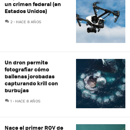
un crimen federal (en
Estados Unidos)
COMENTARIOS
2
HACE 8 AÑOS
Un dron permite
fotografiar cómo
ballenas jorobadas
capturando krill con
burbujas
COMENTARIOS
1
HACE 8 AÑOS
Nace el primer ROV de