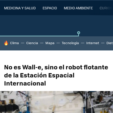
MEDICINA Y SALUD
ESPACIO
MEDIO AMBIENTE
CURIOS
HOY SE HABLA DE
Clima
Ciencia
Mapa
Tecnología
Internet
Die
No es Wall-e, sino el robot flotante
de la Estación Espacial
Internacional