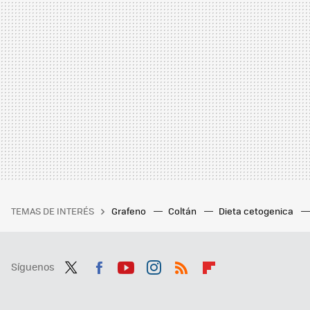
TEMAS DE INTERÉS
Grafeno
Coltán
Dieta cetogenica
Síguenos
Twit
Fac
You
Inst
RSS
Flip
ter
ebo
tub
agr
boa