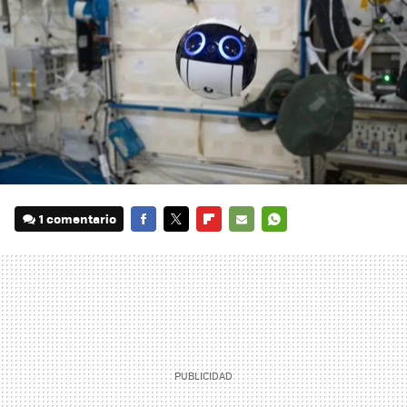
1 comentario
FACEBOOK
TWITTER
FLIPBOARD
E-
WHATSAPP
MAIL