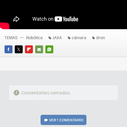
TEMAS
Robótica
JAXA
cámara
dron
FACEBOOK
TWITTER
FLIPBOARD
E-
WHATSAPP
MAIL
Comentarios cerrados
VER
1 COMENTARIO