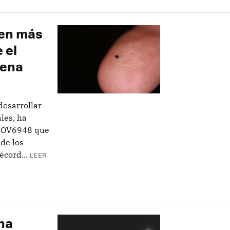
gen más
 el
rena
desarrollar
les, ha
o OV6948 que
de los
écord...
LEER
una