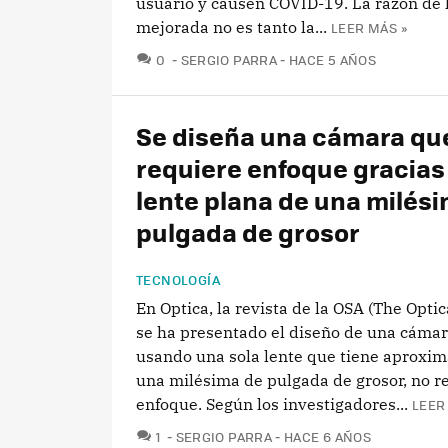
usuario y causen COVID-19. La razón de l
mejorada no es tanto la...
LEER MÁS »
COMENTARIOS
0
SERGIO PARRA
HACE 5 AÑOS
Se diseña una cámara qu
requiere enfoque gracias
lente plana de una milés
pulgada de grosor
TECNOLOGÍA
En Optica, la revista de la OSA (The Optic
se ha presentado el diseño de una cámar
usando una sola lente que tiene aprox
una milésima de pulgada de grosor, no r
enfoque. Según los investigadores...
LEER
COMENTARIOS
1
SERGIO PARRA
HACE 6 AÑOS