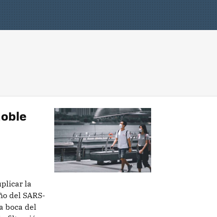
doble
plicar la
año del SARS-
la boca del