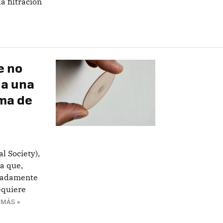
a filtración
e no
 a una
ima de
al Society),
a que,
imadamente
equiere
 MÁS »