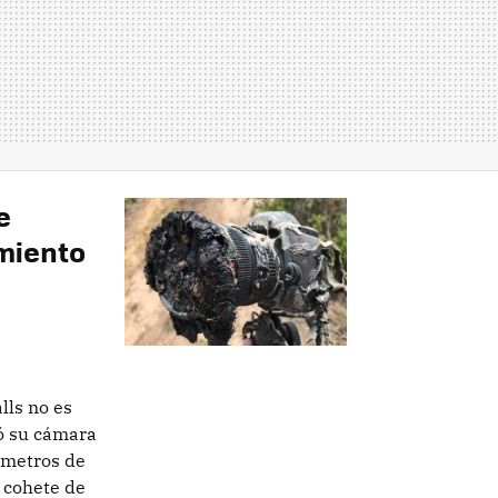
e
amiento
lls no es
uó su cámara
metros de
 cohete de