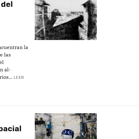
 del
ncuentran la
e las
el
n al-
ios...
LEER
pacial