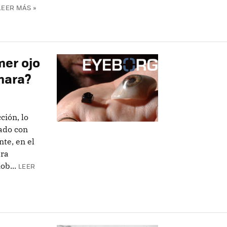
LEER MÁS »
mer ojo
mara?
ción, lo
pado con
te, en el
ara
ob...
LEER