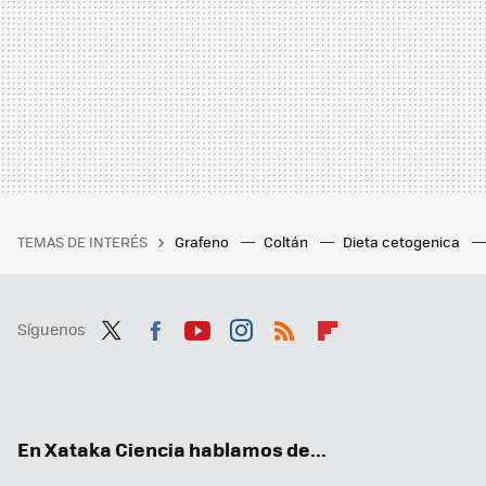
TEMAS DE INTERÉS
Grafeno
Coltán
Dieta cetogenica
Síguenos
Twit
Fac
You
Inst
RSS
Flip
ter
ebo
tub
agr
boa
ok
e
am
rd
En Xataka Ciencia hablamos de...