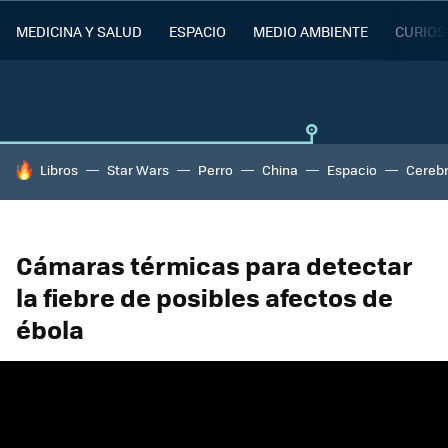
MEDICINA Y SALUD
ESPACIO
MEDIO AMBIENTE
CURIOS
HOY SE HABLA DE
Libros
Star Wars
Perro
China
Espacio
Cereb
Cámaras térmicas para detectar
la fiebre de posibles afectos de
ébola