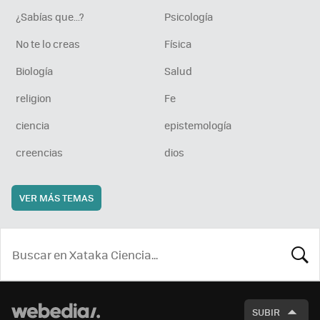
¿Sabías que...?
Psicología
No te lo creas
Física
Biología
Salud
religion
Fe
ciencia
epistemología
creencias
dios
VER MÁS TEMAS
BUSCA
SUBIR