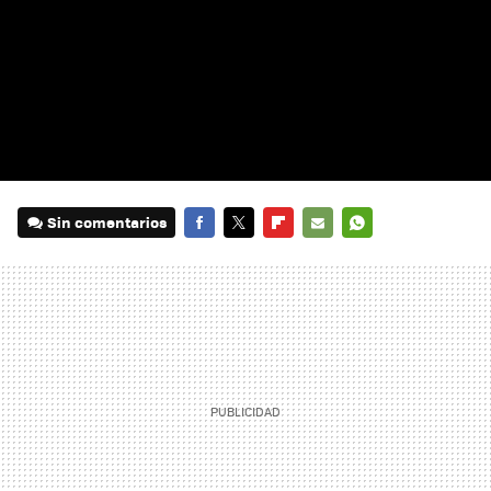
Sin comentarios
FACEBOOK
TWITTER
FLIPBOARD
E-
WHATSAPP
MAIL