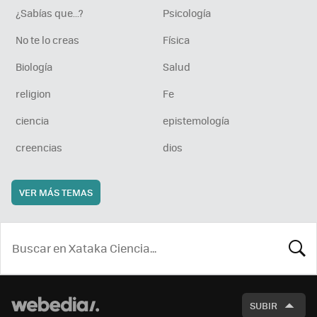
¿Sabías que...?
Psicología
No te lo creas
Física
Biología
Salud
religion
Fe
ciencia
epistemología
creencias
dios
VER MÁS TEMAS
BUSCA
SUBIR