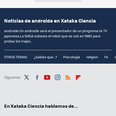
Noticias de androide en Xataka Ciencia
androide:Un androide será el presentador de un programa te TV
japonesa.La NASA subasta el robot que se usó en 1960 para
probar los trajes..
OTROS TEMAS:
¿Sabías que...?
Psicología
religion
Fe
Síguenos
Twit
Fac
You
Inst
RSS
Flip
ter
ebo
tub
agr
boa
ok
e
am
rd
En Xataka Ciencia hablamos de...