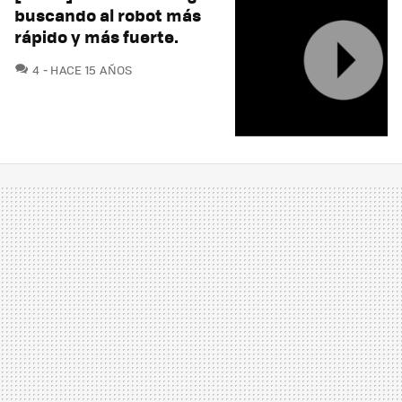
buscando al robot más
rápido y más fuerte.
COMENTARIOS
4
HACE 15 AÑOS