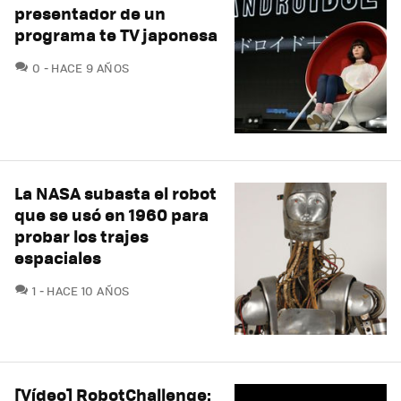
presentador de un
programa te TV japonesa
COMENTARIOS
0
HACE 9 AÑOS
La NASA subasta el robot
que se usó en 1960 para
probar los trajes
espaciales
COMENTARIOS
1
HACE 10 AÑOS
[Vídeo] RobotChallenge: