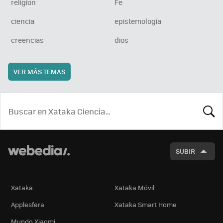
religion
Fe
ciencia
epistemología
creencias
dios
VER MÁS TEMAS
BUSCA
SUBIR
Xataka
Xataka Móvil
Applesfera
Xataka Smart Home
Mundo Xiaomi