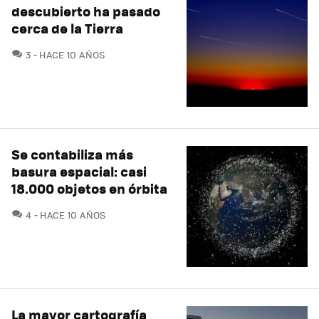
descubierto ha pasado
cerca de la Tierra
COMENTARIOS
3
HACE 10 AÑOS
Se contabiliza más
basura espacial: casi
18.000 objetos en órbita
COMENTARIOS
4
HACE 10 AÑOS
La mayor cartografía