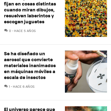
fijan en cosas distintas
cuando miran dibujos,
resuelven laberintos y
escogen juguetes
COMENTARIOS
0
HACE 5 AÑOS
Se ha diseñado un
aerosol que convierte
materiales inanimados
en máquinas móviles a
escala de insectos
COMENTARIOS
1
HACE 6 AÑOS
El universo parece que