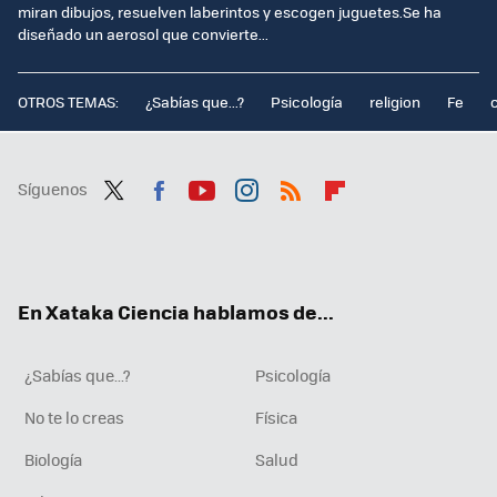
miran dibujos, resuelven laberintos y escogen juguetes.Se ha
diseñado un aerosol que convierte...
OTROS TEMAS:
¿Sabías que...?
Psicología
religion
Fe
Síguenos
Twit
Fac
You
Inst
RSS
Flip
ter
ebo
tub
agr
boa
ok
e
am
rd
En Xataka Ciencia hablamos de...
¿Sabías que...?
Psicología
No te lo creas
Física
Biología
Salud