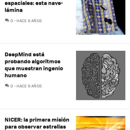
espaciales: esta nave-
lámina
COMENTARIOS
0
HACE 9 AÑOS
DeepMind está
probando algoritmos
que muestran ingenio
humano
COMENTARIOS
0
HACE 9 AÑOS
NICER: la primera misión
para observar estrellas