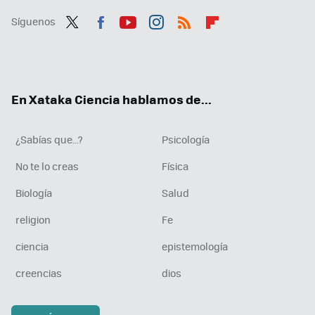
Síguenos
Twit
Fac
You
Inst
RSS
Flip
ter
ebo
tub
agr
boa
ok
e
am
rd
En Xataka Ciencia hablamos de...
¿Sabías que...?
Psicología
No te lo creas
Física
Biología
Salud
religion
Fe
ciencia
epistemología
creencias
dios