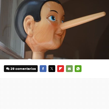
29 comentarios
FACEBOOK
TWITTER
FLIPBOARD
E-
WHATSAPP
MAIL