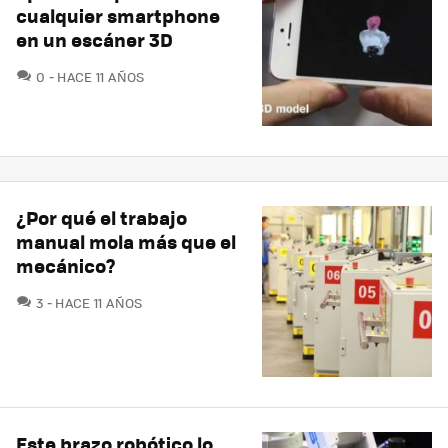
cualquier smartphone
en un escáner 3D
COMENTARIOS
0
HACE 11 AÑOS
¿Por qué el trabajo
manual mola más que el
mecánico?
COMENTARIOS
3
HACE 11 AÑOS
Este brazo robótico lo