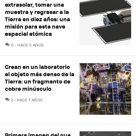
extrasolar, tomar una
muestra y regresar a la
Tierra en diez años: una
misión para esta nave
espacial atómica
COMENTARIOS
0
HACE 5 AÑOS
Crean en un laboratorio
el objeto más denso de la
Tierra: un fragmento de
cobre minúsculo
COMENTARIOS
2
HACE 7 AÑOS
Primera imagen del que