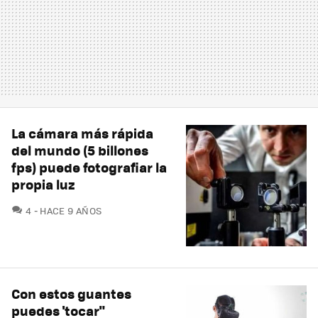
La cámara más rápida
del mundo (5 billones
fps) puede fotografiar la
propia luz
COMENTARIOS
4
HACE 9 AÑOS
Con estos guantes
puedes 'tocar"