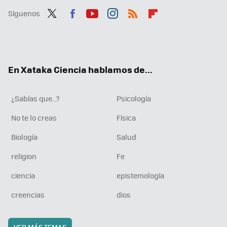
Síguenos
Twit
Fac
You
Inst
RSS
Flip
ter
ebo
tub
agr
boa
ok
e
am
rd
En Xataka Ciencia hablamos de...
¿Sabías que...?
Psicología
No te lo creas
Física
Biología
Salud
religion
Fe
ciencia
epistemología
creencias
dios
VER MÁS TEMAS