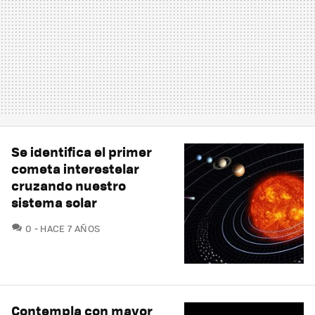
Se identifica el primer
cometa interestelar
cruzando nuestro
sistema solar
COMENTARIOS
0
HACE 7 AÑOS
Contempla con mayor