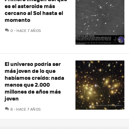
es el asteroide más
cercano al Sol hasta el
momento
COMENTARIOS
0
HACE 7 AÑOS
El universo podría ser
más joven de lo que
habíamos creído: nada
menos que 2.000
millones de años más
joven
COMENTARIOS
8
HACE 7 AÑOS