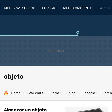
MEDICINA Y SALUD
ESPACIO
MEDIO AMBIENTE
CURIOS
objeto
HOY SE HABLA DE
Libros
Star Wars
Perro
China
Espacio
Cereb
Alcanzar un objeto