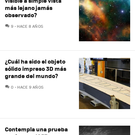
visible a simple vista
más lejano jamás
observado?
COMENTARIOS
9
HACE 8 AÑOS
¿Cuál ha sido el objeto
sólido impreso 3D más
grande del mundo?
COMENTARIOS
0
HACE 9 AÑOS
Contempla una prueba