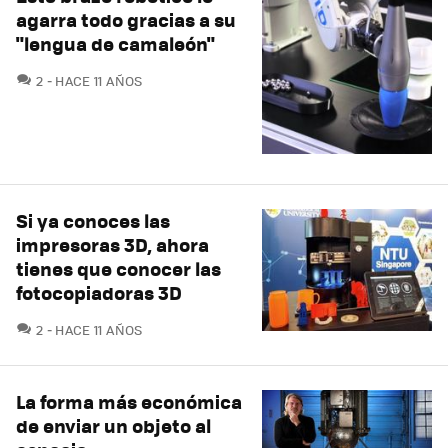
agarra todo gracias a su
"lengua de camaleón"
COMENTARIOS
2
HACE 11 AÑOS
Si ya conoces las
impresoras 3D, ahora
tienes que conocer las
fotocopiadoras 3D
COMENTARIOS
2
HACE 11 AÑOS
La forma más económica
de enviar un objeto al