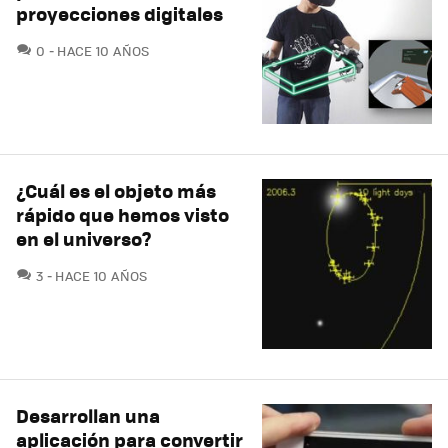
proyecciones digitales
COMENTARIOS
0
HACE 10 AÑOS
¿Cuál es el objeto más
rápido que hemos visto
en el universo?
COMENTARIOS
3
HACE 10 AÑOS
Desarrollan una
aplicación para convertir