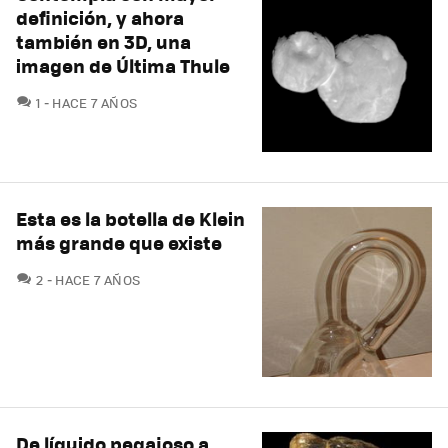
definición, y ahora
también en 3D, una
imagen de Última Thule
COMENTARIOS
1
HACE 7 AÑOS
Esta es la botella de Klein
más grande que existe
COMENTARIOS
2
HACE 7 AÑOS
De líquido pegajoso a