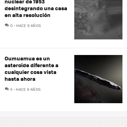
nuclear de 1953
desintegrando una casa
en alta resolución
COMENTARIOS
0
HACE 9 AÑOS
Oumuamua es un
asteroide diferente a
cualquier cosa vista
hasta ahora
COMENTARIOS
5
HACE 9 AÑOS