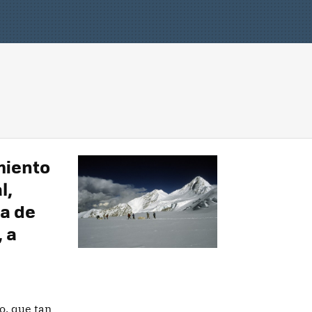
miento
l,
a de
 a
o, que tan