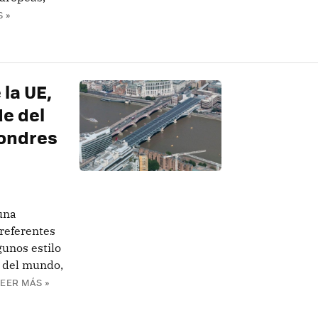
 »
 la UE,
de del
Londres
una
referentes
gunos estilo
e del mundo,
LEER MÁS »