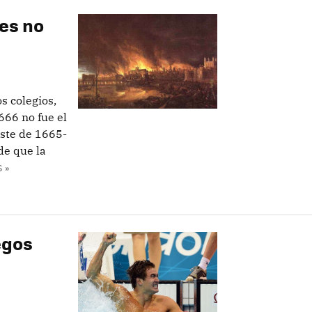
res no
s colegios,
666 no fue el
este de 1665-
de que la
 »
egos