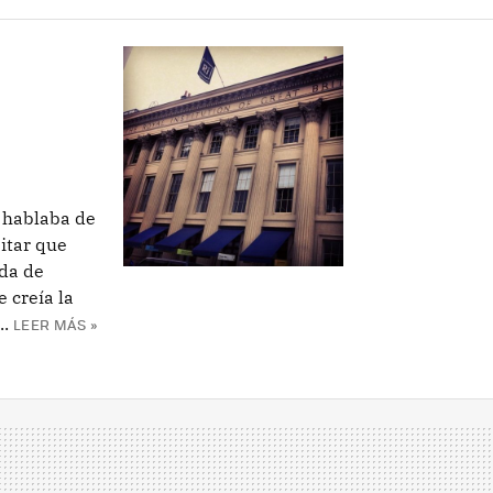
l
s hablaba de
itar que
ida de
 creía la
..
LEER MÁS »