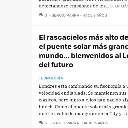
detectándose emisiones de los...
LEER MÁS
COMENTARIOS
0
SERGIO PARRA
HACE 7 AÑOS
El rascacielos más alto de
el puente solar más gran
mundo... bienvenidos al 
del futuro
TECNOLOGÍA
Londres está cambiando su fisonomía a 
velocidad endiablada. Se mantienen sus 
clásicos, pero junto a ellos han nacido al
hitech. Como el puente solar más grand
que se acaba de inaugurar en la City y...
COMENTARIOS
6
SERGIO PARRA
HACE 13 AÑOS