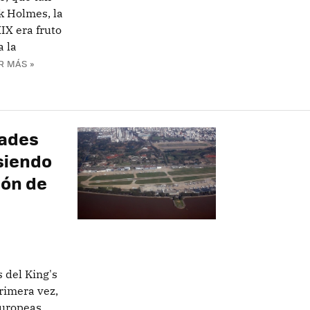
k Holmes, la
IX era fruto
a la
R MÁS »
dades
siendo
ión de
 del King's
rimera vez,
europeas,