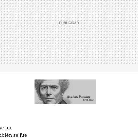
l
se fue
mbién se fue