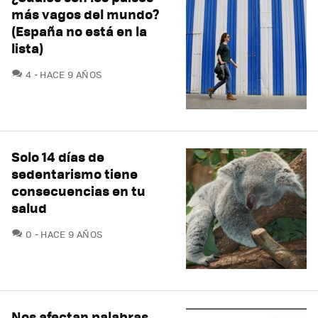
más vagos del mundo?
(España no está en la
lista)
COMENTARIOS
4
HACE 9 AÑOS
Solo 14 días de
sedentarismo tiene
consecuencias en tu
salud
COMENTARIOS
0
HACE 9 AÑOS
Nos afectan palabras