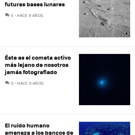
futuras bases lunares
COMENTARIOS
5
HACE 9 AÑOS
Éste es el cometa activo
más lejano de nosotros
jamás fotografiado
COMENTARIOS
0
HACE 9 AÑOS
El ruido humano
amenaza a los bancos de