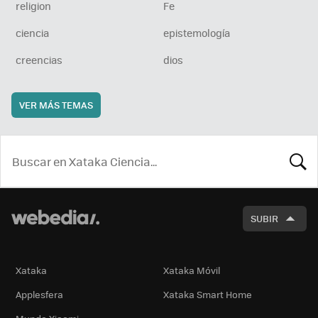
religion
Fe
ciencia
epistemología
creencias
dios
VER MÁS TEMAS
BUSCA
SUBIR
Xataka
Xataka Móvil
Applesfera
Xataka Smart Home