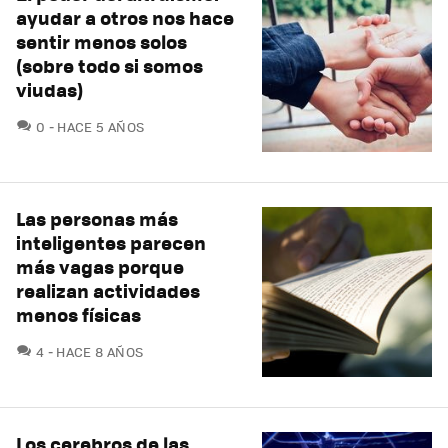
ayudar a otros nos hace
sentir menos solos
(sobre todo si somos
viudas)
COMENTARIOS
0
HACE 5 AÑOS
Las personas más
inteligentes parecen
más vagas porque
realizan actividades
menos físicas
COMENTARIOS
4
HACE 8 AÑOS
Los cerebros de las