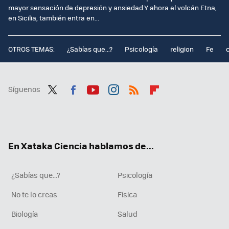
mayor sensación de depresión y ansiedad.Y ahora el volcán Etna,
en Sicilia, también entra en...
OTROS TEMAS:
¿Sabías que...?
Psicología
religion
Fe
Síguenos
Twit
Fac
You
Inst
RSS
Flip
ter
ebo
tub
agr
boa
ok
e
am
rd
En Xataka Ciencia hablamos de...
¿Sabías que...?
Psicología
No te lo creas
Física
Biología
Salud