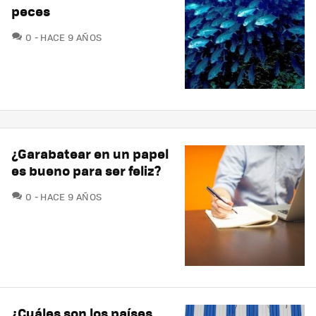
peces
COMENTARIOS
0
HACE 9 AÑOS
¿Garabatear en un papel
es bueno para ser feliz?
COMENTARIOS
0
HACE 9 AÑOS
¿Cuáles son los países