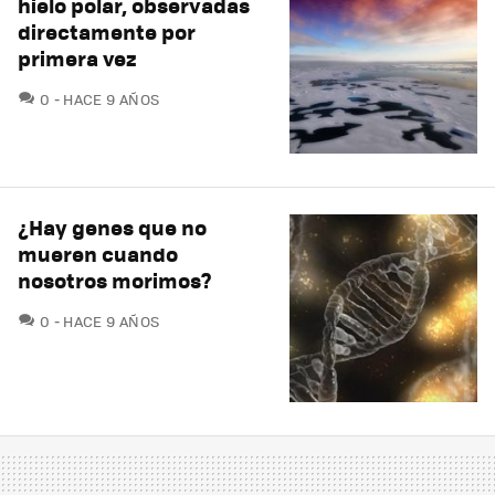
hielo polar, observadas
directamente por
primera vez
COMENTARIOS
0
HACE 9 AÑOS
¿Hay genes que no
mueren cuando
nosotros morimos?
COMENTARIOS
0
HACE 9 AÑOS