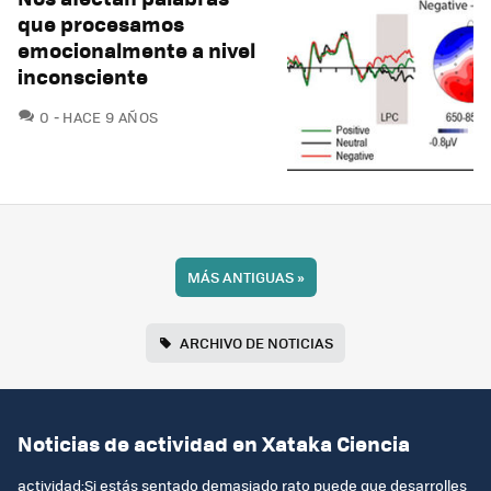
que procesamos
emocionalmente a nivel
inconsciente
COMENTARIOS
0
HACE 9 AÑOS
MÁS ANTIGUAS
»
ARCHIVO DE NOTICIAS
Noticias de actividad en Xataka Ciencia
actividad:Si estás sentado demasiado rato puede que desarrolles