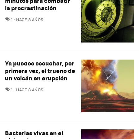
minutos para combatir
la procrastinación
COMENTARIOS
1
HACE 8 AÑOS
Ya puedes escuchar, por
primera vez, el trueno de
un volcán en erupción
COMENTARIOS
1
HACE 8 AÑOS
Bacterias vivas en el