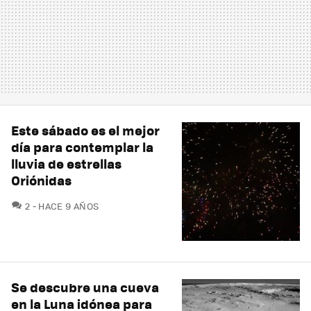
Este sábado es el mejor
día para contemplar la
lluvia de estrellas
Oriónidas
COMENTARIOS
2
HACE 9 AÑOS
Se descubre una cueva
en la Luna idónea para