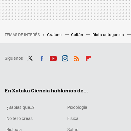
TEMAS DE INTERÉS
Grafeno
Coltán
Dieta cetogenica
Síguenos
Twit
Fac
You
Inst
RSS
Flip
ter
ebo
tub
agr
boa
ok
e
am
rd
En Xataka Ciencia hablamos de...
¿Sabías que...?
Psicología
No te lo creas
Física
Biología
Salud