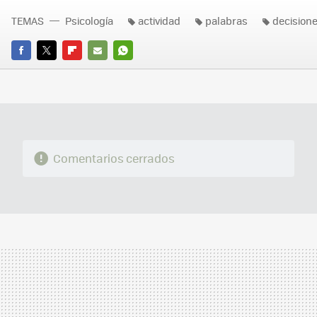
TEMAS
Psicología
actividad
palabras
decision
FACEBOOK
TWITTER
FLIPBOARD
E-
WHATSAPP
MAIL
Comentarios cerrados