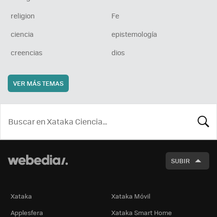
religion
Fe
ciencia
epistemología
creencias
dios
VER MÁS TEMAS
BUSCA
SUBIR
Xataka
Xataka Móvil
Applesfera
Xataka Smart Home