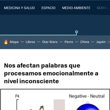
MEDICINA Y SALUD
ESPACIO
MEDIO AMBIENTE
CURIOS
HOY SE HABLA DE
Mapa
Libros
Star Wars
Perro
China
Japón
Nos afectan palabras que
procesamos emocionalmente a
nivel inconsciente