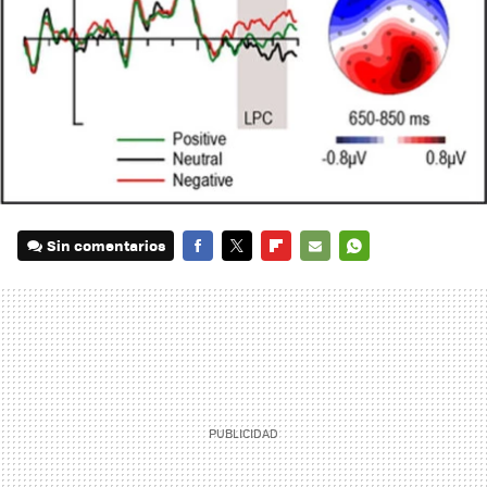
Sin comentarios
FACEBOOK
TWITTER
FLIPBOARD
E-
WHATSAPP
MAIL