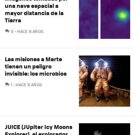
una nave espacial a
mayor distancia de la
Tierra
COMENTARIOS
0
HACE 8 AÑOS
Las misiones a Marte
tienen un peligro
invisible: los microbios
COMENTARIOS
1
HACE 9 AÑOS
JUICE (JUpiter Icy Moons
Explorer), el explorador