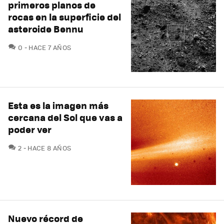
primeros planos de
rocas en la superficie del
asteroide Bennu
COMENTARIOS
0
HACE 7 AÑOS
Esta es la imagen más
cercana del Sol que vas a
poder ver
COMENTARIOS
2
HACE 8 AÑOS
Nuevo récord de