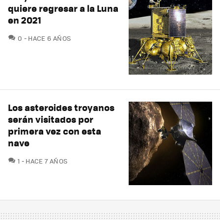
quiere regresar a la Luna
en 2021
COMENTARIOS
0
HACE 6 AÑOS
Los asteroides troyanos
serán visitados por
primera vez con esta
nave
COMENTARIOS
1
HACE 7 AÑOS