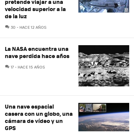
pretende viajar a una
velocidad superior a la
de la luz
COMENTARIOS
30
HACE 12 AÑOS
La NASA encuentra una
nave perdida hace años
COMENTARIOS
17
HACE 15 AÑOS
Una nave espacial
casera con un globo, una
cámara de vídeo y un
GPS