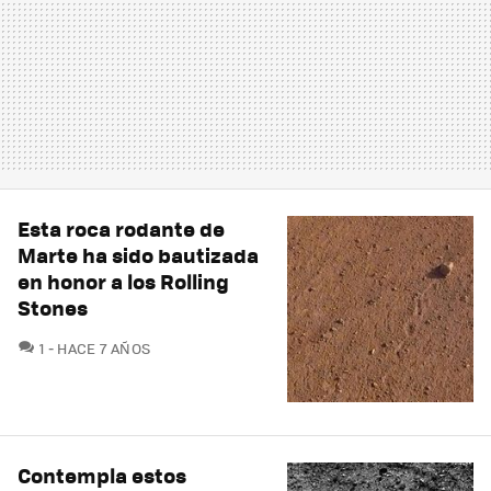
Esta roca rodante de
Marte ha sido bautizada
en honor a los Rolling
Stones
COMENTARIOS
1
HACE 7 AÑOS
Contempla estos