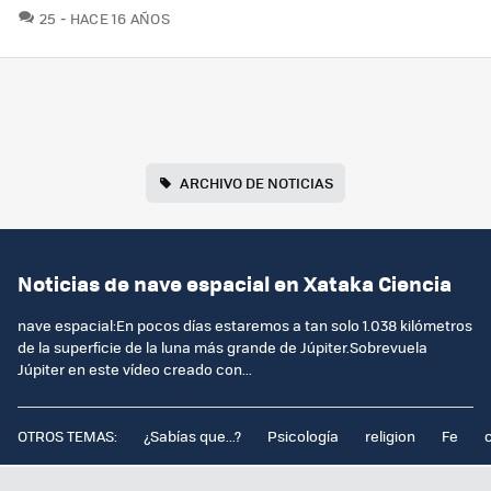
COMENTARIOS
25
HACE 16 AÑOS
ARCHIVO DE NOTICIAS
Noticias de nave espacial en Xataka Ciencia
nave espacial:En pocos días estaremos a tan solo 1.038 kilómetros
de la superficie de la luna más grande de Júpiter.Sobrevuela
Júpiter en este vídeo creado con...
OTROS TEMAS:
¿Sabías que...?
Psicología
religion
Fe