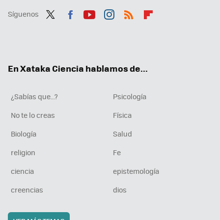
Síguenos
Twit
Fac
You
Inst
RSS
Flip
ter
ebo
tub
agr
boa
ok
e
am
rd
En Xataka Ciencia hablamos de...
¿Sabías que...?
Psicología
No te lo creas
Física
Biología
Salud
religion
Fe
ciencia
epistemología
creencias
dios