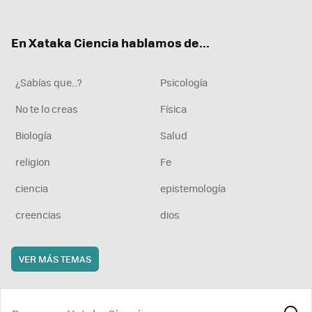
ter
ebo
tub
agr
boa
ok
e
am
rd
En Xataka Ciencia hablamos de...
¿Sabías que...?
Psicología
No te lo creas
Física
Biología
Salud
religion
Fe
ciencia
epistemología
creencias
dios
VER MÁS TEMAS