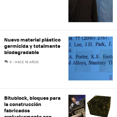
Nuevo material plástico
germicida y totalmente
biodegradable
COMENTARIOS
0
HACE 19 AÑOS
Bitublock, bloques para
la construcción
fabricados
exclusivamente con