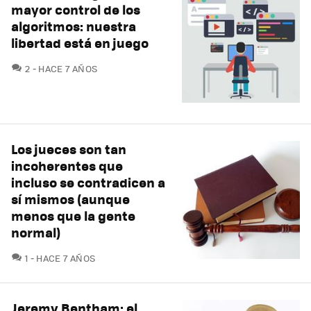
mayor control de los
algoritmos: nuestra
libertad está en juego
COMENTARIOS
2
HACE 7 AÑOS
Los jueces son tan
incoherentes que
incluso se contradicen a
sí mismos (aunque
menos que la gente
normal)
COMENTARIOS
1
HACE 7 AÑOS
Jeremy Bentham: el