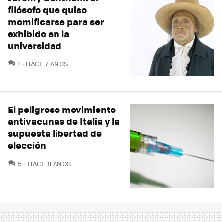
filósofo que quiso
momificarse para ser
exhibido en la
universidad
COMENTARIOS
1
HACE 7 AÑOS
El peligroso movimiento
antivacunas de Italia y la
supuesta libertad de
elección
COMENTARIOS
5
HACE 8 AÑOS