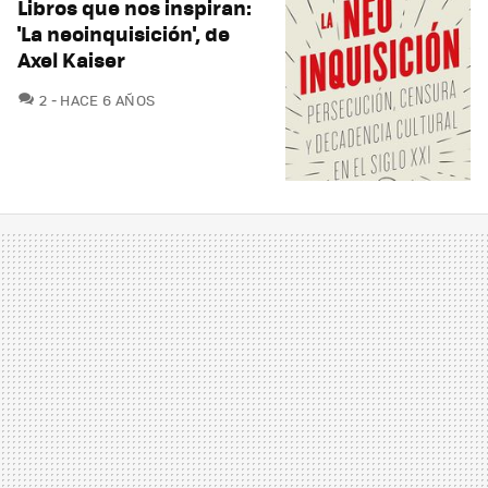
Libros que nos inspiran:
'La neoinquisición', de
Axel Kaiser
COMENTARIOS
2
HACE 6 AÑOS