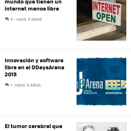
mundo que tienen un
internet menos libre
COMENTARIOS
5
HACE 11 AÑOS
Innovación y software
libre en el DDaysArena
2015
COMENTARIOS
1
HACE 11 AÑOS
El tumor cerebral que