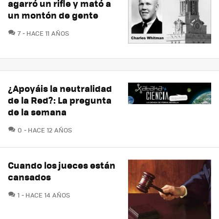
agarró un rifle y mató a
un montón de gente
COMENTARIOS
7
HACE 11 AÑOS
¿Apoyáis la neutralidad
de la Red?: La pregunta
de la semana
COMENTARIOS
0
HACE 12 AÑOS
Cuando los jueces están
cansados
COMENTARIOS
1
HACE 14 AÑOS