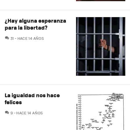
¿Hay alguna esperanza
para la libertad?
COMENTARIOS
31
HACE 14 AÑOS
La igualdad nos hace
felices
COMENTARIOS
9
HACE 14 AÑOS