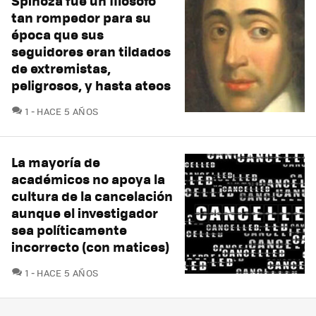
Spinoza fue un filósofo
tan rompedor para su
época que sus
seguidores eran tildados
de extremistas,
peligrosos, y hasta ateos
COMENTARIOS
1
HACE 5 AÑOS
La mayoría de
académicos no apoya la
cultura de la cancelación
aunque el investigador
sea políticamente
incorrecto (con matices)
COMENTARIOS
1
HACE 5 AÑOS