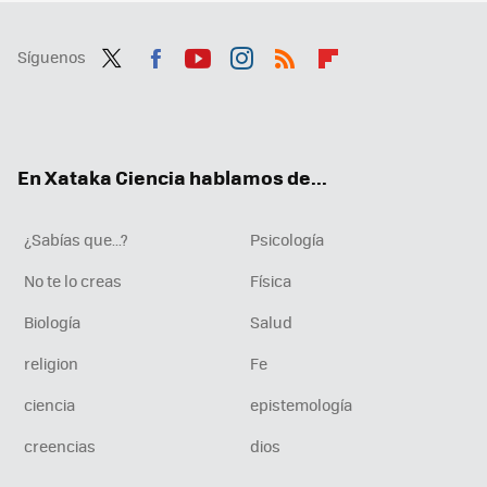
Síguenos
Twit
Fac
You
Inst
RSS
Flip
ter
ebo
tub
agr
boa
ok
e
am
rd
En Xataka Ciencia hablamos de...
¿Sabías que...?
Psicología
No te lo creas
Física
Biología
Salud
religion
Fe
ciencia
epistemología
creencias
dios