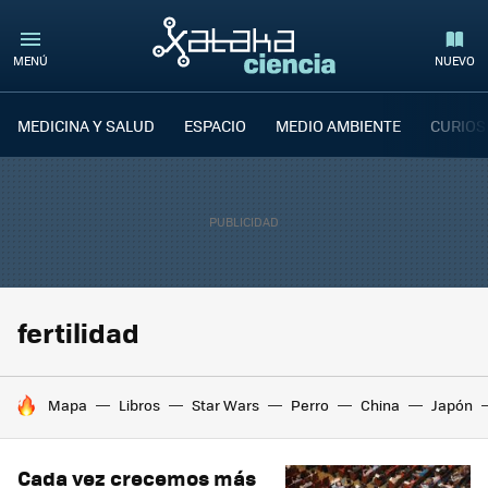
MENÚ
NUEVO
MEDICINA Y SALUD
ESPACIO
MEDIO AMBIENTE
CURIOS
fertilidad
HOY SE HABLA DE
Mapa
Libros
Star Wars
Perro
China
Japón
Cada vez crecemos más