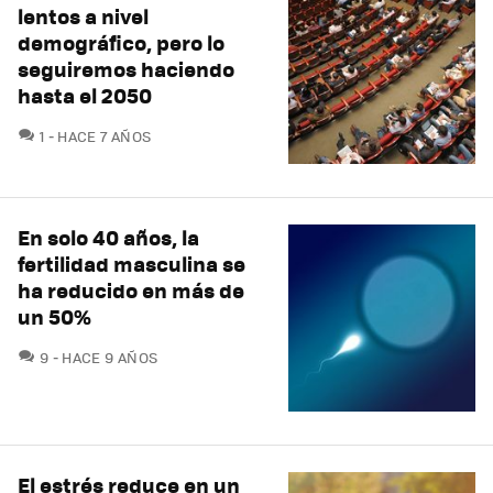
lentos a nivel
demográfico, pero lo
seguiremos haciendo
hasta el 2050
COMENTARIOS
1
HACE 7 AÑOS
En solo 40 años, la
fertilidad masculina se
ha reducido en más de
un 50%
COMENTARIOS
9
HACE 9 AÑOS
El estrés reduce en un