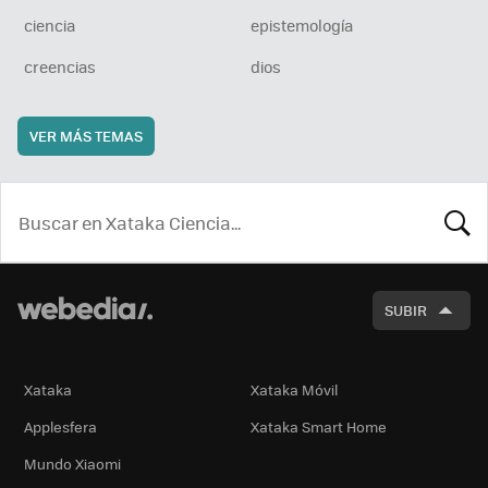
ciencia
epistemología
creencias
dios
VER MÁS TEMAS
BUSCA
SUBIR
Xataka
Xataka Móvil
Applesfera
Xataka Smart Home
Mundo Xiaomi