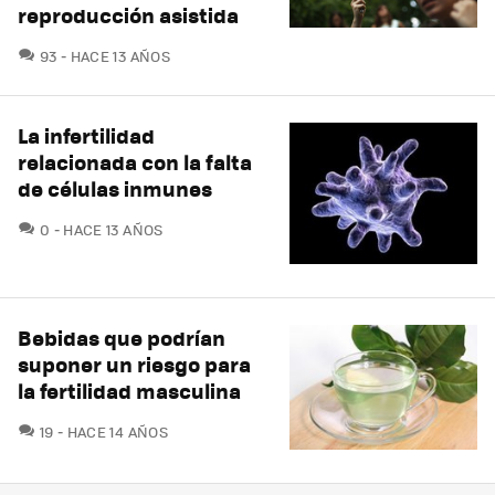
reproducción asistida
COMENTARIOS
93
HACE 13 AÑOS
La infertilidad
relacionada con la falta
de células inmunes
COMENTARIOS
0
HACE 13 AÑOS
Bebidas que podrían
suponer un riesgo para
la fertilidad masculina
COMENTARIOS
19
HACE 14 AÑOS