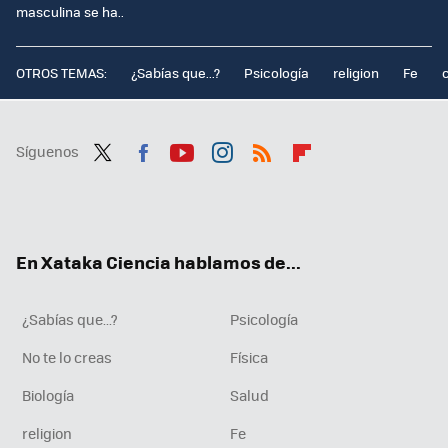
masculina se ha..
OTROS TEMAS:
¿Sabías que...?
Psicología
religion
Fe
Síguenos
Twit
Fac
You
Inst
RSS
Flip
ter
ebo
tub
agr
boa
ok
e
am
rd
En Xataka Ciencia hablamos de...
¿Sabías que...?
Psicología
No te lo creas
Física
Biología
Salud
religion
Fe