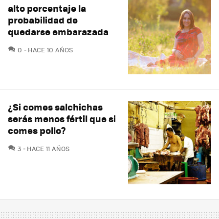
alto porcentaje la
probabilidad de
quedarse embarazada
COMENTARIOS
0
HACE 10 AÑOS
¿Si comes salchichas
serás menos fértil que si
comes pollo?
COMENTARIOS
3
HACE 11 AÑOS