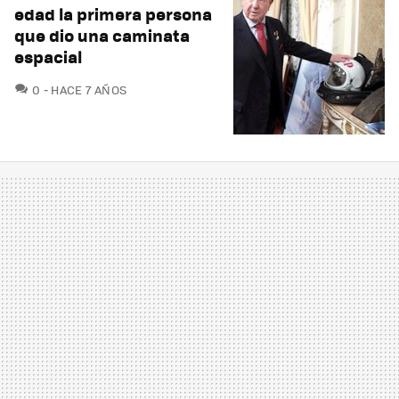
edad la primera persona
que dio una caminata
espacial
COMENTARIOS
0
HACE 7 AÑOS