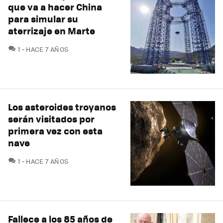
que va a hacer China
para simular su
aterrizaje en Marte
COMENTARIOS
1
HACE 7 AÑOS
Los asteroides troyanos
serán visitados por
primera vez con esta
nave
COMENTARIOS
1
HACE 7 AÑOS
Fallece a los 85 años de