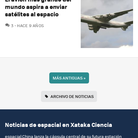
mundo aspira a enviar
satélites al espacio
COMENTARIOS
3
HACE 9 AÑOS
MÁS ANTIGUAS
»
ARCHIVO DE NOTICIAS
Noticias de espacial en Xataka Ciencia
espacial:China lanza la cápsula central de su futura estación