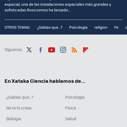
espacial, una de las instalaciones espaciales más grandes y
sofisticadas.Roscosmos ha lanzado...
OTROS TEMAS:
¿Sabías que...?
Psicología
religion
Fe
Síguenos
Twit
Fac
You
Inst
RSS
Flip
ter
ebo
tub
agr
boa
ok
e
am
rd
En Xataka Ciencia hablamos de...
¿Sabías que...?
Psicología
No te lo creas
Física
Biología
Salud