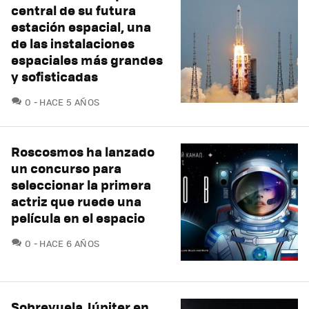
central de su futura
estación espacial, una
de las instalaciones
espaciales más grandes
y sofisticadas
COMENTARIOS
0
HACE 5 AÑOS
Roscosmos ha lanzado
un concurso para
seleccionar la primera
actriz que ruede una
película en el espacio
COMENTARIOS
0
HACE 6 AÑOS
Sobrevuela Júpiter en