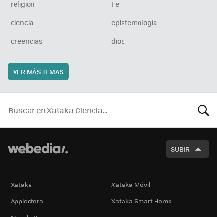
religion
Fe
ciencia
epistemología
creencias
dios
VER MÁS TEMAS
BUSCA
SUBIR
Xataka
Xataka Móvil
Applesfera
Xataka Smart Home