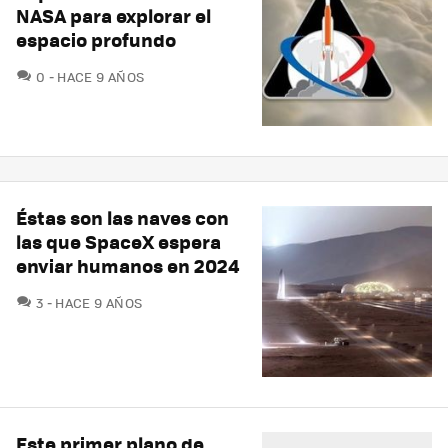
NASA para explorar el
espacio profundo
COMENTARIOS
0
HACE 9 AÑOS
Éstas son las naves con
las que SpaceX espera
enviar humanos en 2024
COMENTARIOS
3
HACE 9 AÑOS
Este primer plano de