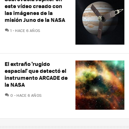
este vídeo creado con
las imágenes de la
misión Juno de la NASA
COMENTARIOS
1
HACE 6 AÑOS
El extraño 'rugido
espacial' que detectó el
instrumento ARCADE de
la NASA
COMENTARIOS
0
HACE 6 AÑOS