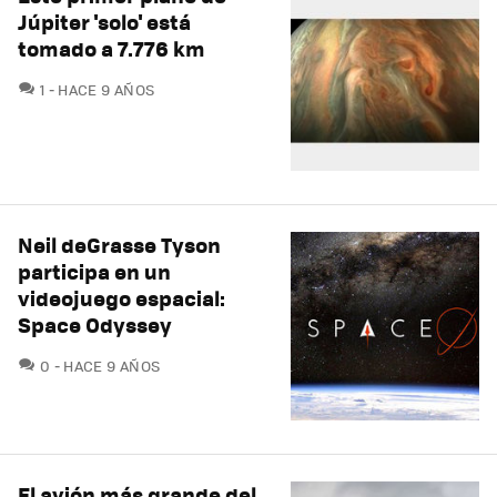
Júpiter 'solo' está
tomado a 7.776 km
COMENTARIOS
1
HACE 9 AÑOS
Neil deGrasse Tyson
participa en un
videojuego espacial:
Space Odyssey
COMENTARIOS
0
HACE 9 AÑOS
El avión más grande del