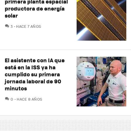
primera planta espacial
productora de energía
solar
COMENTARIOS
3
HACE 7 AÑOS
El asistente con IA que
está en la ISS ya ha
cumplido su primera
jornada laboral de 90
minutos
COMENTARIOS
0
HACE 8 AÑOS