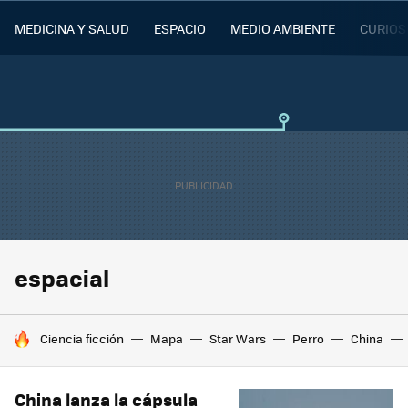
MEDICINA Y SALUD
ESPACIO
MEDIO AMBIENTE
CURIOS
espacial
HOY SE HABLA DE
Ciencia ficción
Mapa
Star Wars
Perro
China
China lanza la cápsula