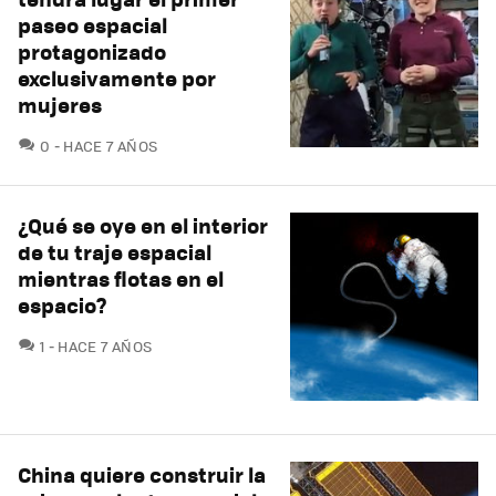
paseo espacial
protagonizado
exclusivamente por
mujeres
COMENTARIOS
0
HACE 7 AÑOS
¿Qué se oye en el interior
de tu traje espacial
mientras flotas en el
espacio?
COMENTARIOS
1
HACE 7 AÑOS
China quiere construir la