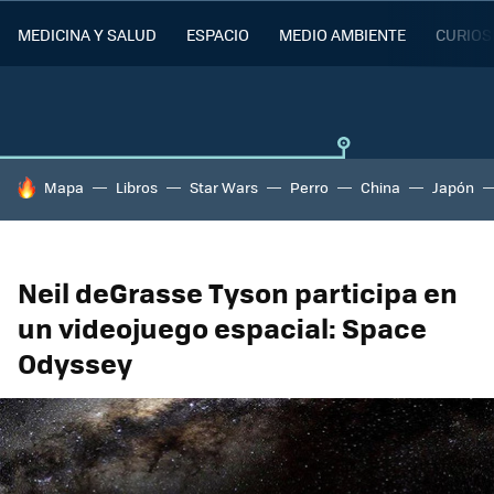
MEDICINA Y SALUD
ESPACIO
MEDIO AMBIENTE
CURIOS
HOY SE HABLA DE
Mapa
Libros
Star Wars
Perro
China
Japón
Neil deGrasse Tyson participa en
un videojuego espacial: Space
Odyssey