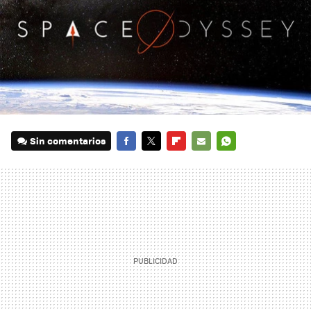
Sin comentarios
FACEBOOK
TWITTER
FLIPBOARD
E-
WHATSAPP
MAIL