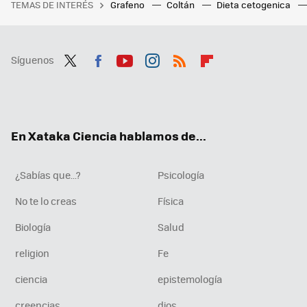
TEMAS DE INTERÉS
Grafeno
Coltán
Dieta cetogenica
Síguenos
Twit
Fac
You
Inst
RSS
Flip
ter
ebo
tub
agr
boa
ok
e
am
rd
En Xataka Ciencia hablamos de...
¿Sabías que...?
Psicología
No te lo creas
Física
Biología
Salud
religion
Fe
ciencia
epistemología
creencias
dios