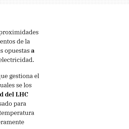
s proximidades
entos de la
es opuestas
a
lectricidad.
que gestiona el
ales se los
d del
LHC
usado para
 temperatura
deramente