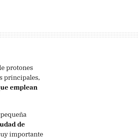
de protones
s principales,
que emplean
 pequeña
iudad de
 muy importante