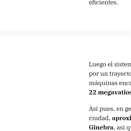
eficientes.
Luego el siste
por un trayecto
máquinas encar
22 megavatio
Así pues, en ge
ciudad,
aprox
Ginebra
, así 