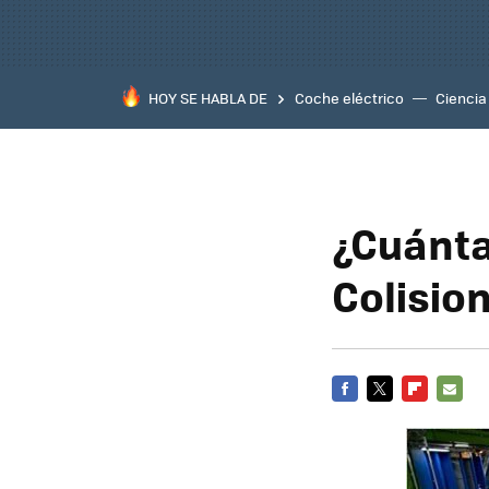
HOY SE HABLA DE
Coche eléctrico
Ciencia
¿Cuánta
Colisio
FACEBOOK
TWITTER
FLIPBOARD
E-
MAIL