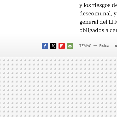
y los riesgos d
descomunal, y 
general del LHC
obligados a ce
TEMAS
Física
FACEBOOK
TWITTER
FLIPBOARD
E-
MAIL