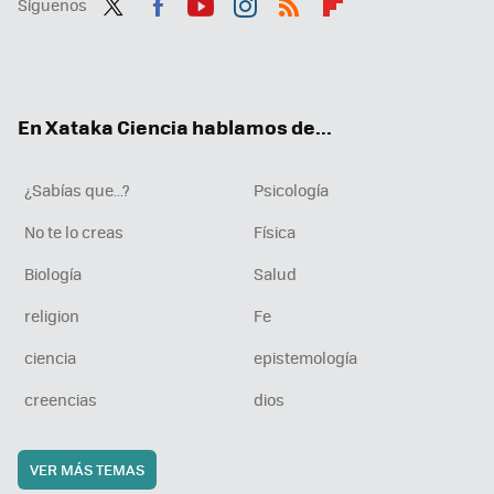
Síguenos
Twit
Fac
You
Inst
RSS
Flip
ter
ebo
tub
agr
boa
ok
e
am
rd
En Xataka Ciencia hablamos de...
¿Sabías que...?
Psicología
No te lo creas
Física
Biología
Salud
religion
Fe
ciencia
epistemología
creencias
dios
VER MÁS TEMAS