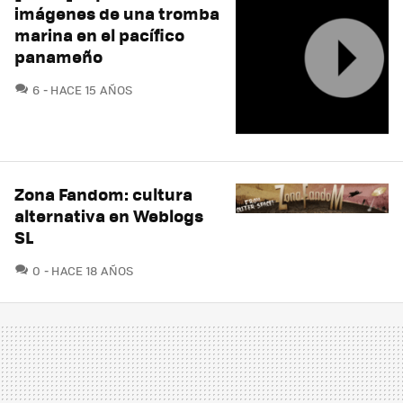
imágenes de una tromba
marina en el pacífico
panameño
COMENTARIOS
6
HACE 15 AÑOS
Zona Fandom: cultura
alternativa en Weblogs
SL
COMENTARIOS
0
HACE 18 AÑOS