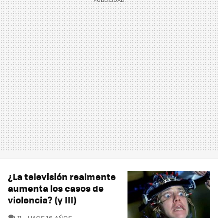
¿La televisión realmente
aumenta los casos de
violencia? (y III)
COMENTARIOS
11
HACE 16 AÑOS