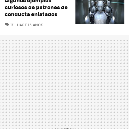
Algunos ejemplos
curiosos de patrones de
conducta enlatados
COMENTARIOS
17
HACE 15 AÑOS