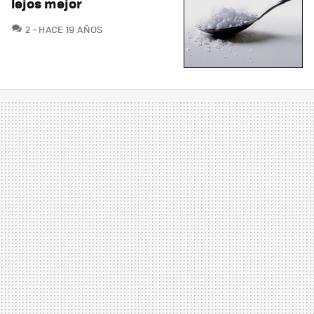
lejos mejor
COMENTARIOS
2
HACE 19 AÑOS