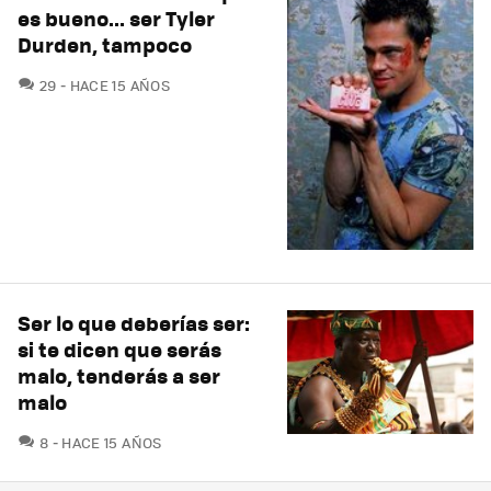
es bueno... ser Tyler
Durden, tampoco
COMENTARIOS
29
HACE 15 AÑOS
Ser lo que deberías ser:
si te dicen que serás
malo, tenderás a ser
malo
COMENTARIOS
8
HACE 15 AÑOS