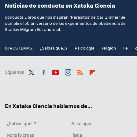
Noticias de conducta en Xataka Ciencia
conducta:Libros que nos inspiran: 'Parásitos' de Carl Zimmer.Se
cumple el 50 aniversario de los experimentos de obediencia de
Stanley Milgram.Ser anormal...
OTROS TEMAS:
¿Sabías que...?
Psicología
religion
Fe
Síguenos
Twit
Fac
You
Inst
RSS
Flip
ter
ebo
tub
agr
boa
ok
e
am
rd
En Xataka Ciencia hablamos de...
¿Sabías que...?
Psicología
No te lo creas
Física