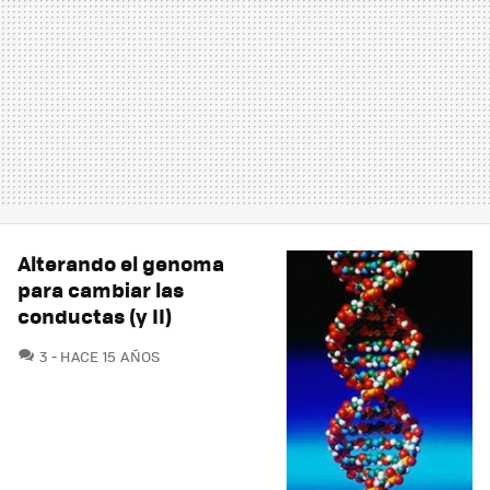
Alterando el genoma
para cambiar las
conductas (y II)
COMENTARIOS
3
HACE 15 AÑOS