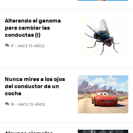
Alterando el genoma
para cambiar las
conductas (I)
COMENTARIOS
17
HACE 15 AÑOS
Nunca mires a los ojos
del conductor de un
coche
COMENTARIOS
16
HACE 15 AÑOS