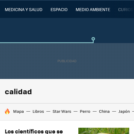
MEDICINA Y SALUD
ESPACIO
MEDIO AMBIENTE
CURIOS
calidad
HOY SE HABLA DE
Mapa
Libros
Star Wars
Perro
China
Japón
Los científicos que se