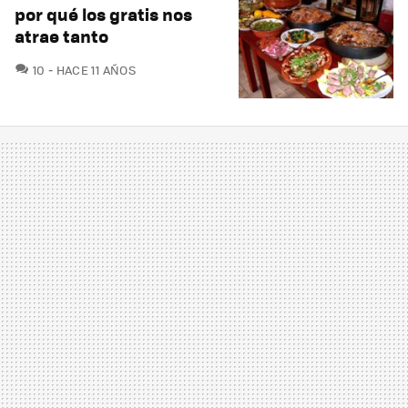
por qué los gratis nos
atrae tanto
COMENTARIOS
10
HACE 11 AÑOS