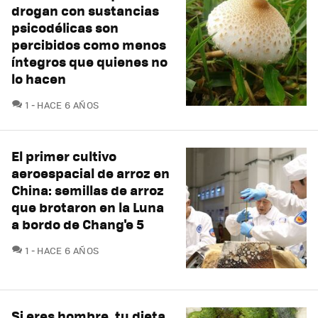
drogan con sustancias
psicodélicas son
percibidos como menos
íntegros que quienes no
lo hacen
COMENTARIOS
1
HACE 6 AÑOS
El primer cultivo
aeroespacial de arroz en
China: semillas de arroz
que brotaron en la Luna
a bordo de Chang'e 5
COMENTARIOS
1
HACE 6 AÑOS
Si eres hombre, tu dieta