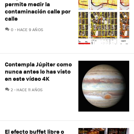
permite medir la
contaminación calle por
calle
COMENTARIOS
0
HACE 9 AÑOS
Contempla Júpiter como
nunca antes lo has visto
en este vídeo 4K
COMENTARIOS
2
HACE 11 AÑOS
El efecto buffet libre o