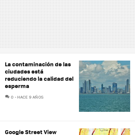
La contaminación de las
ciudades está
reduciendo la calidad del
esperma
COMENTARIOS
0
HACE 9 AÑOS
Google Street View