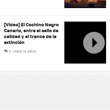
[Vídeo] El Cochino Negro
Canario, entre el sello de
calidad y el trance de la
extinción
COMENTARIOS
5
HACE 14 AÑOS