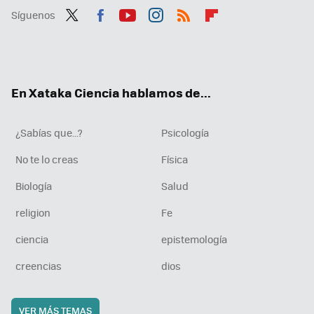
Síguenos
Twit
Fac
You
Inst
RSS
Flip
ter
ebo
tub
agr
boa
ok
e
am
rd
En Xataka Ciencia hablamos de...
¿Sabías que...?
Psicología
No te lo creas
Física
Biología
Salud
religion
Fe
ciencia
epistemología
creencias
dios
VER MÁS TEMAS