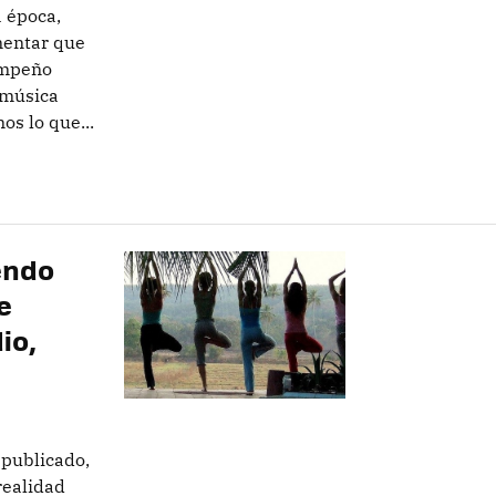
 época,
mentar que
empeño
a música
os lo que...
endo
e
io,
 publicado,
realidad