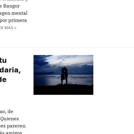
de Bangor
magen mental
 por primera
ER MÁS »
tu
daria,
de
mo, de
 Quienes
ces parecen
ás amigos.