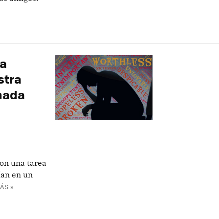
ca
stra
nada
ron una tarea
ían en un
ÁS »