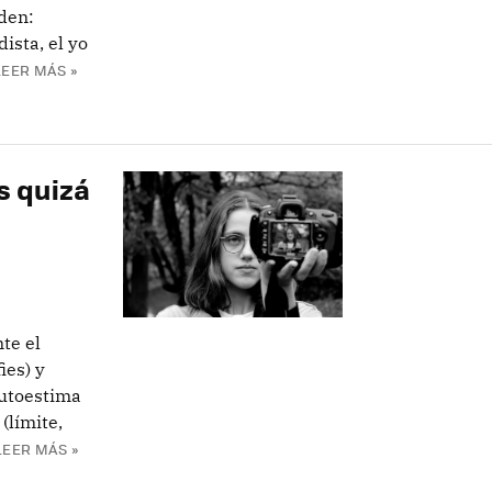
nden:
ista, el yo
LEER MÁS »
s quizá
te el
ies) y
autoestima
(límite,
LEER MÁS »