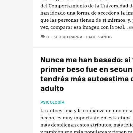
del Comportamiento de la Universidad 
han ideado una forma de acceder a la i
que las personas tienen de sí mismos, y,
vez, comparar esa imagen con la real.
LE
COMENTARIOS
0
SERGIO PARRA
HACE 5 AÑOS
Nunca me han besado: si 
primer beso fue en secun
tendrás más autoestima 
adulto
PSICOLOGÍA
La autoestima y la confianza en uno mis
hecho, es muy importante en esta etapa.
más despliegan estos atributos, más feli
y también son más populares y tienen m