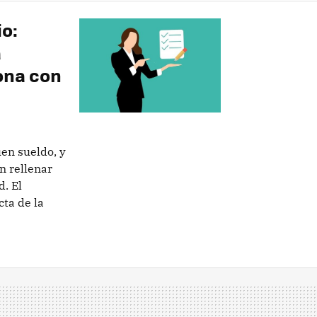
io:
a
ona con
en sueldo, y
n rellenar
d. El
ta de la