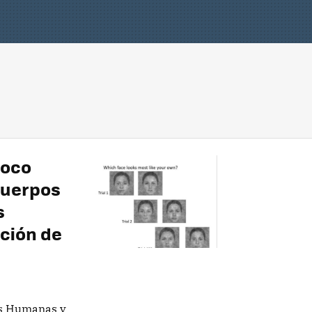
poco
cuerpos
s
pción de
as Humanas y