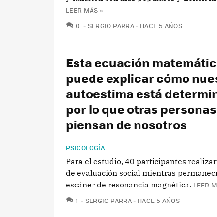
LEER MÁS »
COMENTARIOS
0
SERGIO PARRA
HACE 5 AÑOS
Esta ecuación matemáti
puede explicar cómo nue
autoestima está determi
por lo que otras personas
piensan de nosotros
PSICOLOGÍA
Para el estudio, 40 participantes realiza
de evaluación social mientras permanec
escáner de resonancia magnética.
LEER M
COMENTARIOS
1
SERGIO PARRA
HACE 5 AÑOS