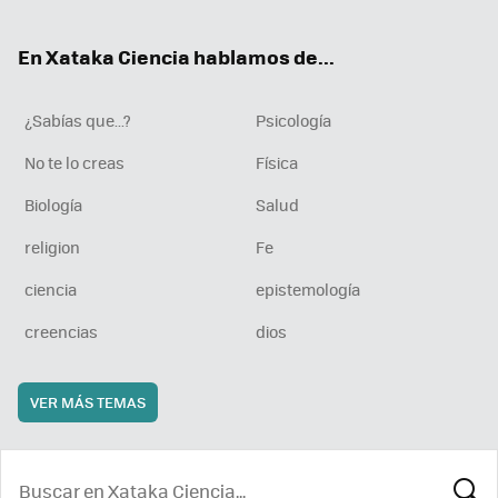
ter
ebo
tub
agr
boa
ok
e
am
rd
En Xataka Ciencia hablamos de...
¿Sabías que...?
Psicología
No te lo creas
Física
Biología
Salud
religion
Fe
ciencia
epistemología
creencias
dios
VER MÁS TEMAS