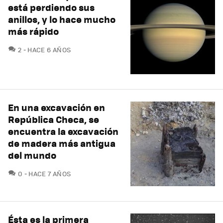
está perdiendo sus
anillos, y lo hace mucho
más rápido
COMENTARIOS
2
HACE 6 AÑOS
En una excavación en
República Checa, se
encuentra la excavación
de madera más antigua
del mundo
COMENTARIOS
0
HACE 7 AÑOS
Ésta es la primera