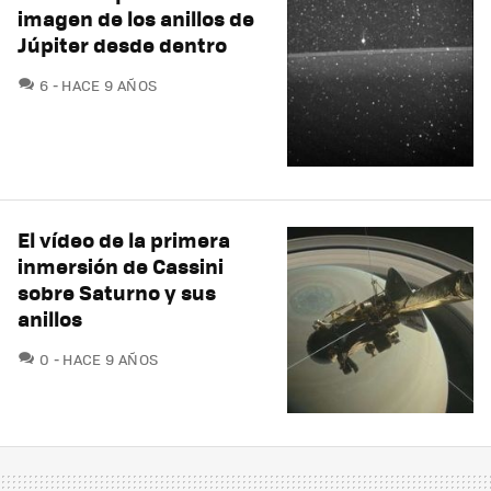
imagen de los anillos de
Júpiter desde dentro
COMENTARIOS
6
HACE 9 AÑOS
El vídeo de la primera
inmersión de Cassini
sobre Saturno y sus
anillos
COMENTARIOS
0
HACE 9 AÑOS