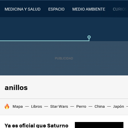
MEDICINA Y SALUD
ESPACIO
MEDIO AMBIENTE
CURIOS
anillos
HOY SE HABLA DE
Mapa
Libros
Star Wars
Perro
China
Japón
Ya es oficial que Saturno