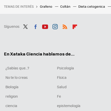
TEMAS DE INTERÉS
Grafeno
Coltán
Dieta cetogenica
Síguenos
Twit
Fac
You
Inst
RSS
Flip
ter
ebo
tub
agr
boa
ok
e
am
rd
En Xataka Ciencia hablamos de...
¿Sabías que...?
Psicología
No te lo creas
Física
Biología
Salud
religion
Fe
ciencia
epistemología