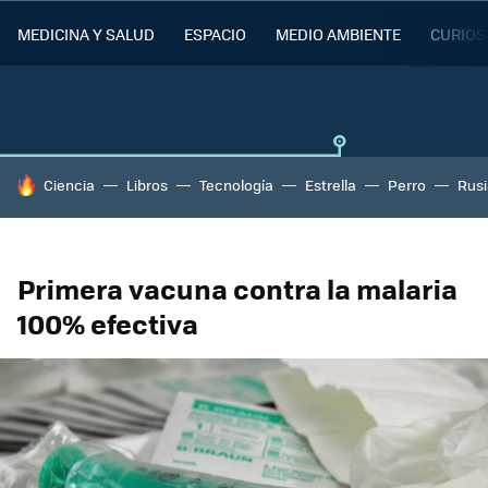
MEDICINA Y SALUD
ESPACIO
MEDIO AMBIENTE
CURIOS
HOY SE HABLA DE
Ciencia
Libros
Tecnología
Estrella
Perro
Rusi
Primera vacuna contra la malaria
100% efectiva