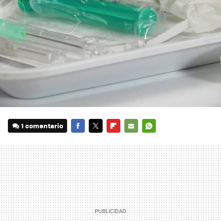
1 comentario
FACEBOOK
TWITTER
FLIPBOARD
E-
WHATSAPP
MAIL