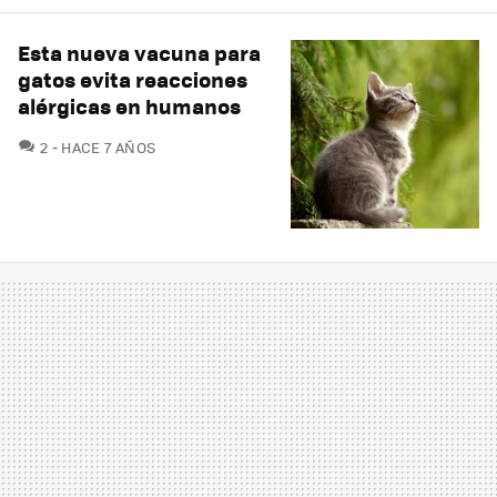
Esta nueva vacuna para
gatos evita reacciones
alérgicas en humanos
COMENTARIOS
2
HACE 7 AÑOS