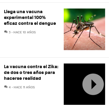
Llega una vacuna
experimental 100%
eficaz contra el dengue
COMENTARIOS
3
HACE 10 AÑOS
La vacuna contra el Zika:
de dos o tres años para
hacerse realidad
COMENTARIOS
4
HACE 11 AÑOS