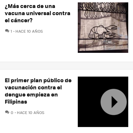
¿Más cerca de una
vacuna universal contra
el cáncer?
COMENTARIOS
1
HACE 10 AÑOS
El primer plan público de
vacunación contra el
dengue empieza en
Filipinas
COMENTARIOS
0
HACE 10 AÑOS