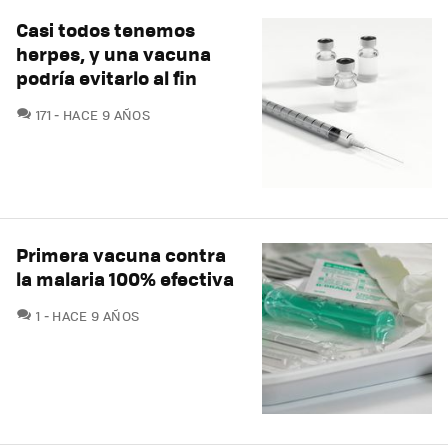
Casi todos tenemos
herpes, y una vacuna
podría evitarlo al fin
COMENTARIOS
171
HACE 9 AÑOS
Primera vacuna contra
la malaria 100% efectiva
COMENTARIOS
1
HACE 9 AÑOS