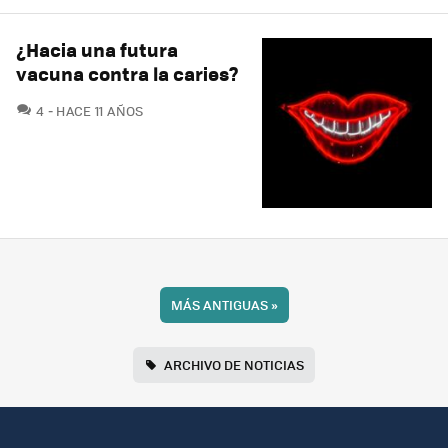
¿Hacia una futura
vacuna contra la caries?
COMENTARIOS
4
HACE 11 AÑOS
MÁS ANTIGUAS
»
ARCHIVO DE NOTICIAS