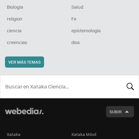
Biología
Salud
religion
Fe
ciencia
epistemología
creencias
dios
VER MÁS TEMAS
BUSCA
SUBIR
Xataka
Xataka Móvil