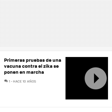
Primeras pruebas de una
vacuna contra el zika se
ponen en marcha
COMENTARIOS
1
HACE 10 AÑOS