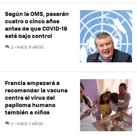
Según la OMS, pasarán
cuatro o cinco años
antes de que COVID-19
esté bajo control
COMENTARIOS
2
HACE 6 AÑOS
Francia empezará a
recomendar la vacuna
contra el virus del
papiloma humano
también a niños
COMENTARIOS
2
HACE 7 AÑOS