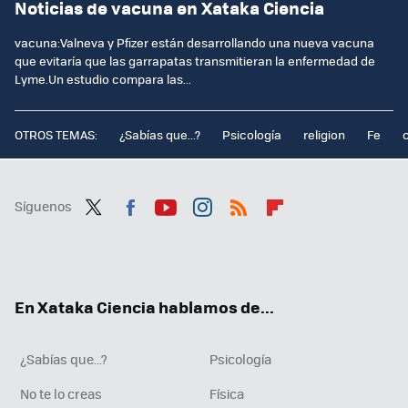
Noticias de vacuna en Xataka Ciencia
vacuna:Valneva y Pfizer están desarrollando una nueva vacuna
que evitaría que las garrapatas transmitieran la enfermedad de
Lyme.Un estudio compara las...
OTROS TEMAS:
¿Sabías que...?
Psicología
religion
Fe
Síguenos
Twit
Fac
You
Inst
RSS
Flip
ter
ebo
tub
agr
boa
ok
e
am
rd
En Xataka Ciencia hablamos de...
¿Sabías que...?
Psicología
No te lo creas
Física