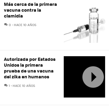
Más cerca de la primera
vacuna contra la
clamidia
COMENTARIOS
0
HACE 10 AÑOS
Autorizada por Estados
Unidos la primera
prueba de una vacuna
del zika en humanos
COMENTARIOS
1
HACE 10 AÑOS