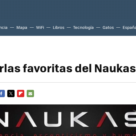
ncia
Mapa
WiFi
Libros
Tecnología
Gatos
Españ
las favoritas del Naukas 
FACEBOOK
TWITTER
FLIPBOARD
E-
MAIL