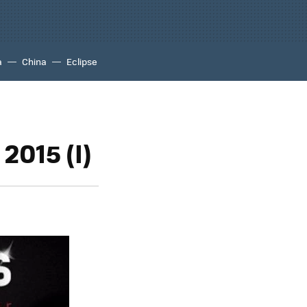
a
China
Eclipse
2015 (I)