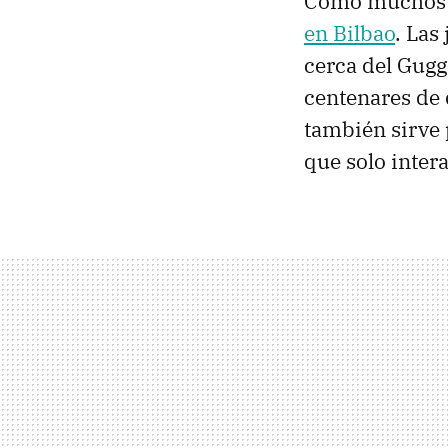
Como muchos sa
en Bilbao
. Las
cerca del Gug
centenares de 
también sirve 
que solo inter