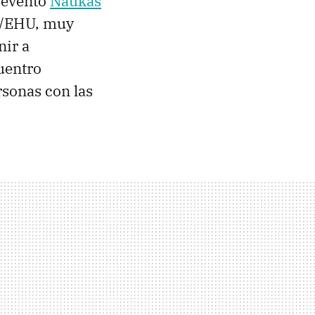
 evento
Naukas
PV/EHU, muy
nir a
cuentro
rsonas con las