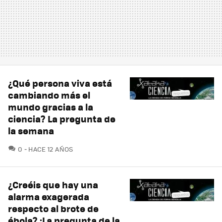
¿Qué persona viva está
cambiando más el
mundo gracias a la
ciencia? La pregunta de
la semana
COMENTARIOS
0
HACE 12 AÑOS
¿Creéis que hay una
alarma exagerada
respecto al brote de
ébola? :La pregunta de la