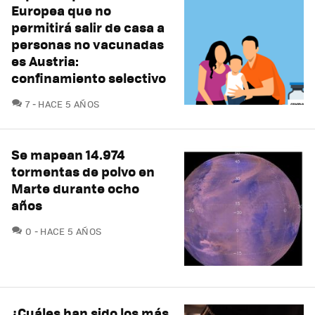
Europea que no
permitirá salir de casa a
personas no vacunadas
es Austria:
confinamiento selectivo
COMENTARIOS
7
HACE 5 AÑOS
Se mapean 14.974
tormentas de polvo en
Marte durante ocho
años
COMENTARIOS
0
HACE 5 AÑOS
¿Cuáles han sido los más