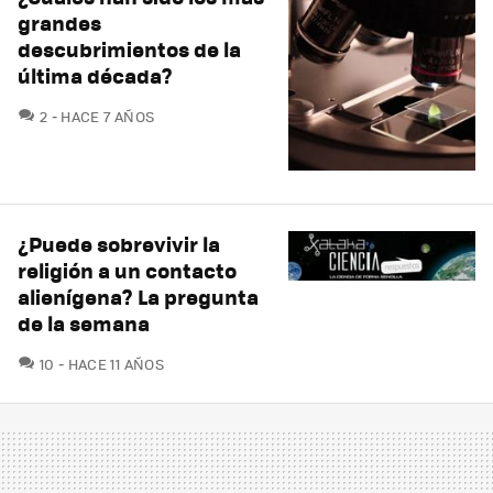
grandes
descubrimientos de la
última década?
COMENTARIOS
2
HACE 7 AÑOS
¿Puede sobrevivir la
religión a un contacto
alienígena? La pregunta
de la semana
COMENTARIOS
10
HACE 11 AÑOS