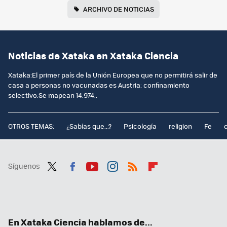
ARCHIVO DE NOTICIAS
Noticias de Xataka en Xataka Ciencia
Xataka:El primer país de la Unión Europea que no permitirá salir de
casa a personas no vacunadas es Austria: confinamiento
selectivo.Se mapean 14.974..
OTROS TEMAS:
¿Sabías que...?
Psicología
religion
Fe
Síguenos
Twit
Fac
You
Inst
RSS
Flip
ter
ebo
tub
agr
boa
ok
e
am
rd
En Xataka Ciencia hablamos de...