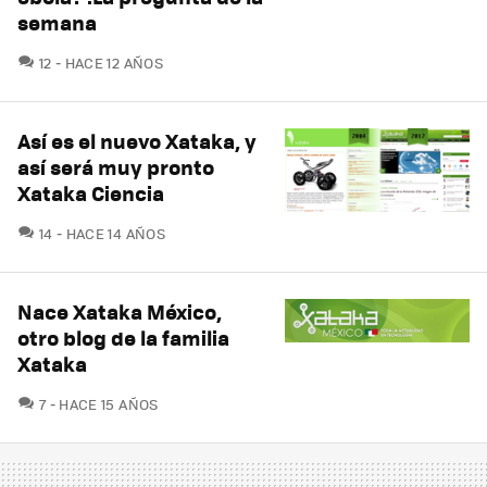
semana
COMENTARIOS
12
HACE 12 AÑOS
Así es el nuevo Xataka, y
así será muy pronto
Xataka Ciencia
COMENTARIOS
14
HACE 14 AÑOS
Nace Xataka México,
otro blog de la familia
Xataka
COMENTARIOS
7
HACE 15 AÑOS