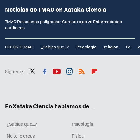
Noticias de TMAO en Xataka Ciencia
TMAO:Relaciones peligrosas: Carnes rojas vs Enfermedades
cardíacas
OTROS TEMAS:
¿Sabías que...?
Psicología
religion
Fe
Síguenos
Twit
Fac
You
Inst
RSS
Flip
ter
ebo
tub
agr
boa
ok
e
am
rd
En Xataka Ciencia hablamos de...
¿Sabías que...?
Psicología
No te lo creas
Física