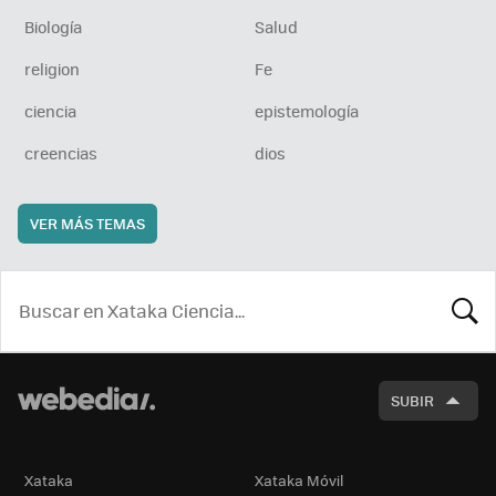
Biología
Salud
religion
Fe
ciencia
epistemología
creencias
dios
VER MÁS TEMAS
BUSCA
SUBIR
Xataka
Xataka Móvil