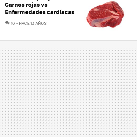
Carnes rojas vs
Enfermedades cardíacas
COMENTARIOS
10
HACE 13 AÑOS