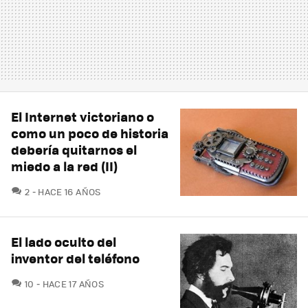
El Internet victoriano o
como un poco de historia
debería quitarnos el
miedo a la red (II)
COMENTARIOS
2
HACE 16 AÑOS
El lado oculto del
inventor del teléfono
COMENTARIOS
10
HACE 17 AÑOS