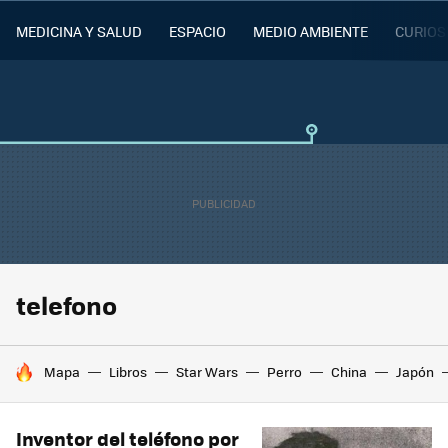
MEDICINA Y SALUD
ESPACIO
MEDIO AMBIENTE
CURIOS
telefono
HOY SE HABLA DE
Mapa
Libros
Star Wars
Perro
China
Japón
Inventor del teléfono por