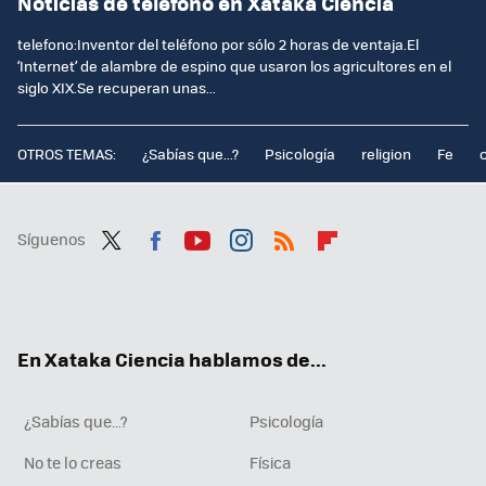
Noticias de telefono en Xataka Ciencia
telefono:Inventor del teléfono por sólo 2 horas de ventaja.El
‘Internet’ de alambre de espino que usaron los agricultores en el
siglo XIX.Se recuperan unas...
OTROS TEMAS:
¿Sabías que...?
Psicología
religion
Fe
Síguenos
Twit
Fac
You
Inst
RSS
Flip
ter
ebo
tub
agr
boa
ok
e
am
rd
En Xataka Ciencia hablamos de...
¿Sabías que...?
Psicología
No te lo creas
Física