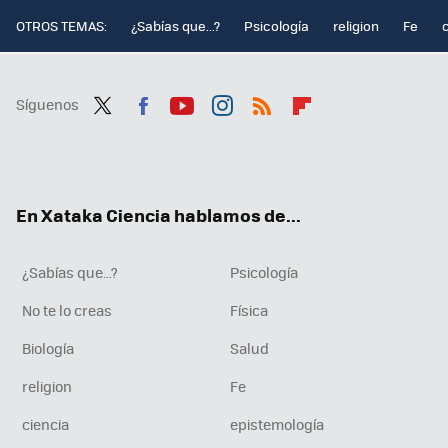
OTROS TEMAS:
¿Sabías que...?
Psicología
religion
Fe
Síguenos
Twit
Fac
You
Inst
RSS
Flip
ter
ebo
tub
agr
boa
ok
e
am
rd
En Xataka Ciencia hablamos de...
¿Sabías que...?
Psicología
No te lo creas
Física
Biología
Salud
religion
Fe
ciencia
epistemología