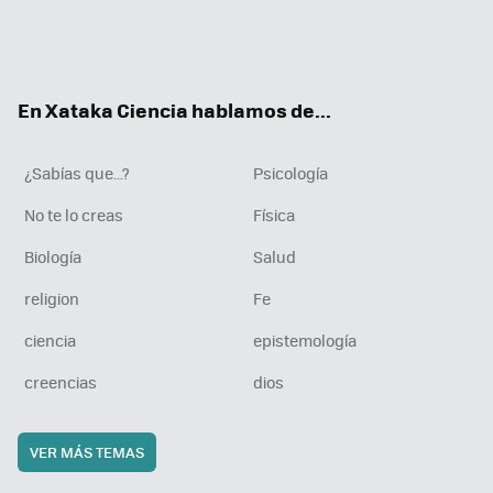
Twit
Fac
You
Inst
RSS
Flip
ter
ebo
tub
agr
boa
ok
e
am
rd
En Xataka Ciencia hablamos de...
¿Sabías que...?
Psicología
No te lo creas
Física
Biología
Salud
religion
Fe
ciencia
epistemología
creencias
dios
VER MÁS TEMAS