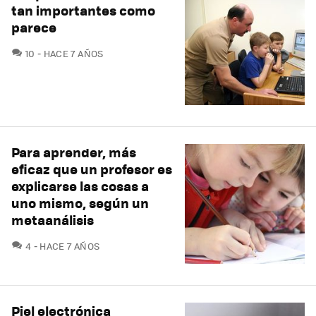
tan importantes como
parece
COMENTARIOS
10
HACE 7 AÑOS
Para aprender, más
eficaz que un profesor es
explicarse las cosas a
uno mismo, según un
metaanálisis
COMENTARIOS
4
HACE 7 AÑOS
Piel electrónica