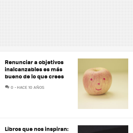
Renunciar a objetivos
inalcanzables es más
bueno de lo que crees
COMENTARIOS
0
HACE 10 AÑOS
Libros que nos inspiran: