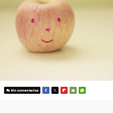
Sin comentarios
FACEBOOK
TWITTER
FLIPBOARD
E-
WHATSAPP
MAIL