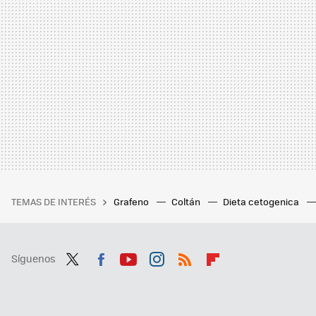
TEMAS DE INTERÉS
Grafeno
Coltán
Dieta cetogenica
Síguenos
Twit
Fac
You
Inst
RSS
Flip
ter
ebo
tub
agr
boa