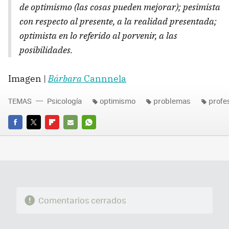
de optimismo (las cosas pueden mejorar); pesimista
con respecto al presente, a la realidad presentada;
optimista en lo referido al porvenir, a las
posibilidades.
Imagen |
Bárbara
Cannnela
TEMAS
Psicología
optimismo
problemas
profe
FACEBOOK
TWITTER
FLIPBOARD
E-
WHATSAPP
MAIL
Comentarios cerrados