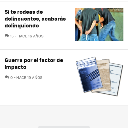
Si te rodeas de
delincuentes, acabarás
delinquiendo
COMENTARIOS
15
HACE 16 AÑOS
Guerra por el factor de
impacto
COMENTARIOS
0
HACE 19 AÑOS