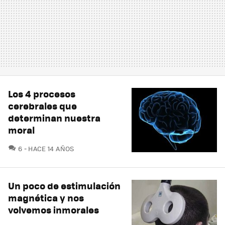
Los 4 procesos
cerebrales que
determinan nuestra
moral
COMENTARIOS
6
HACE 14 AÑOS
Un poco de estimulación
magnética y nos
volvemos inmorales