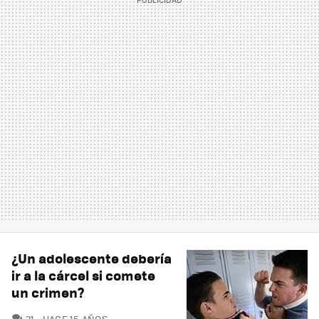
¿Un adolescente debería
ir a la cárcel si comete
un crimen?
COMENTARIOS
21
HACE 15 AÑOS