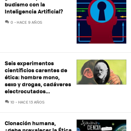
budismo con la
Inteligencia Artificial?
COMENTARIOS
0
HACE 9 AÑOS
Seis experimentos
científicios carentes de
ética: hombre mono,
sexo y drogas, cadáveres
electrocutados...
COMENTARIOS
10
HACE 13 AÑOS
Clonación humana,
¿debe prevalecer la Ética