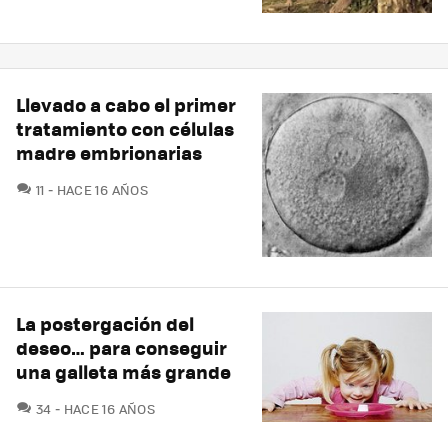
Llevado a cabo el primer
tratamiento con células
madre embrionarias
COMENTARIOS
11
HACE 16 AÑOS
La postergación del
deseo… para conseguir
una galleta más grande
COMENTARIOS
34
HACE 16 AÑOS