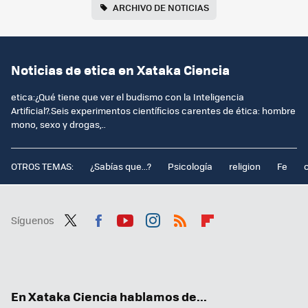
ARCHIVO DE NOTICIAS
Noticias de etica en Xataka Ciencia
etica:¿Qué tiene que ver el budismo con la Inteligencia
Artificial?.Seis experimentos científicios carentes de ética: hombre
mono, sexo y drogas,..
OTROS TEMAS:
¿Sabías que...?
Psicología
religion
Fe
Síguenos
Twit
Fac
You
Inst
RSS
Flip
ter
ebo
tub
agr
boa
ok
e
am
rd
En Xataka Ciencia hablamos de...