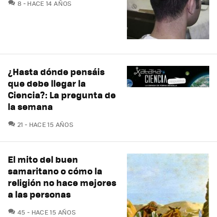
COMENTARIOS
8
HACE 14 AÑOS
¿Hasta dónde pensáis
que debe llegar la
Ciencia?: La pregunta de
la semana
COMENTARIOS
21
HACE 15 AÑOS
El mito del buen
samaritano o cómo la
religión no hace mejores
a las personas
COMENTARIOS
45
HACE 15 AÑOS